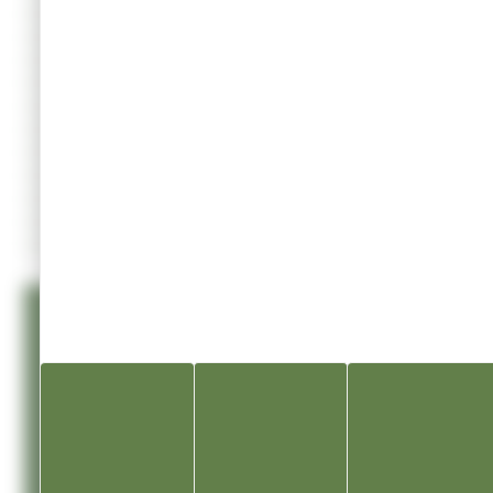
CULTURE
ÉDUCATION
EMPLOI
ENQUÊTE
INFORMATION
LOISIRS
PRESSE
SANTÉ
SPORT
TRANSPORT
TRAVAUX
REJOIGNEZ-NOUS
SUR LES RESEAUX SOCIAUX
@villedechampagnole