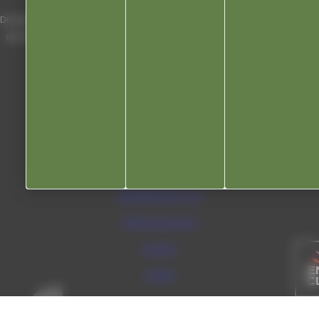
Du lundi au vendredi de 8h00 à 12h00 et
de 13h30 à 17h30 (16h30 le vendredi)
03 84 53 01 00
Liens utiles
Communauté de communes
Département du Jura
Office du tourisme
Kiosque
Contact