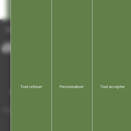
@champagnoleculture
ACCUEIL
/
ACTUALITÉS
/
VIDEO TOUR DE FRANCE FEMMES 2024 – CHAMPAGNOLE VILLE DÉPART
Tout refuser
Personnaliser
Tout accepter
Mairie de Champagnole
Hôtel de Ville
Place Charles de Gaulle - 3 septembre
39300 Champagnole
Horaires