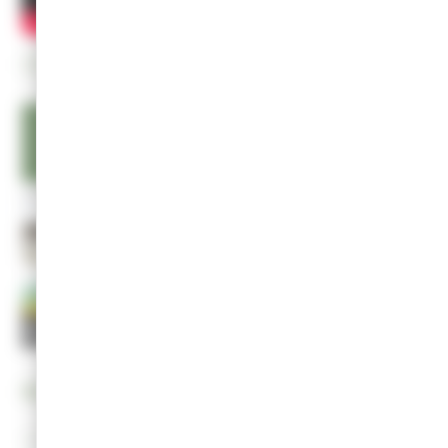
DÉCOUVREZ AUSSI
INFORMATION
Soirée prévention des violences
faites aux enfants
SANTÉ
La maison de santé
INFORMATION
SICTOM : changement des tournées
de collecte
NOS THÉMATIQUES
COMMERCE