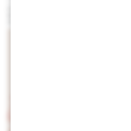
L’ UCAC Champagnole anime et fait battre le cœur de la ville. Elle
met tout en œuvre pour représenter et fédérer le monde du
commerce et de l’artisanat autour de 3 objectifs :