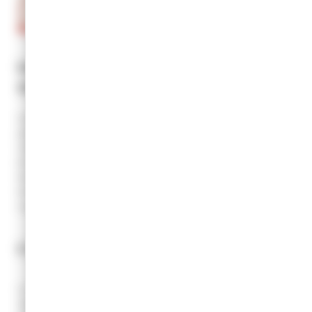
La promotion des commerces
Champagnolais
Avec sa multitude de commerces et son activité économique en
plein essor, notre petite ville de Champagnole est source de
relations à échelle humaine.
De nombreuses actions de communication, comme par exemple
les affiches abris-bus, les publicités dans le journal « hebdo 39 »,
le site web… rappellent que le commerce s’anime et développe
son partenariat avec les entreprises locales.
L’animation
Le centre de notre préoccupation est le client, avec cette envie
de le satisfaire en le récompensant de sa présence, de sa fidélité