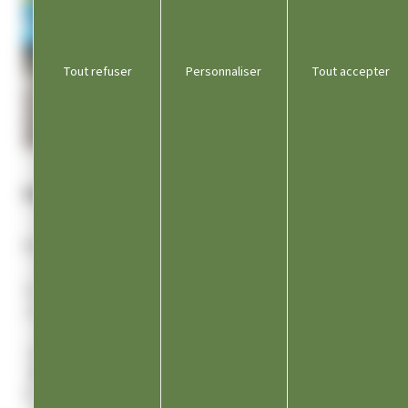
Tout refuser
Personnaliser
Tout accepter
Les membres du bureau :
Président :
Monsieur Stéphane LENG
Pour tout message et demande par téléphone merci de
contacter :
–
LENG STÉPHANE au 06 51 49 39 37
PRESIDENT DE L’ASSOCIATION
–
MOREL GAELLE au 06 51 49 39 37
ASSISTANTE ADMINISTRATIVE
& COMMERCIALE de l’Association.