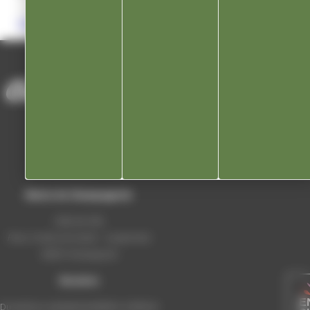
contact@commerces-champagnole.com
ACCUEIL
/
VIVRE À CHAMPA
/
UCAC CHAMPA SYMPA
Mairie de Champagnole
Hôtel de Ville
Place Charles de Gaulle - 3 septembre
39300 Champagnole
Horaires
Du lundi au vendredi de 8h00 à 12h00 et