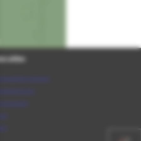
ns utiles
munauté de communes
rtement du Jura
ce du tourisme
que
act