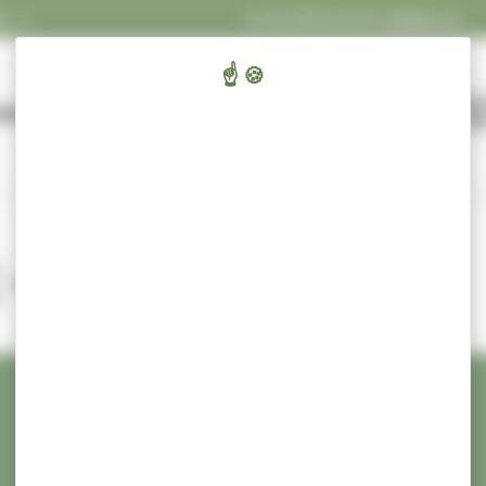
FOS
Concert Ecluses 67
dans les événements
cliquez-ici
.
FL
ENFANTS,
CULT
AIRIE ET SERVICES
ÉDUCATION ET JEUNESSE
SPORT ET
 – CCAS