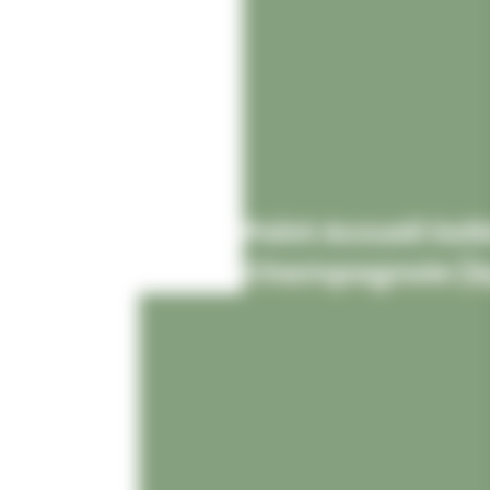
Point Accueil Soli
Champagnole (épi