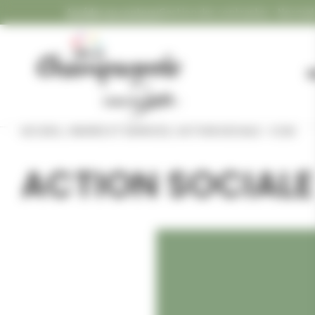
Panneau de gestion des cookies
Accéder au contenu
Gestion des contrastes :
FLASH IN
Gestion des contrastes
M
ACCUEIL
/
MAIRIE ET SERVICES
/
ACTION SOCIALE – CCAS
ACTION SOCIALE