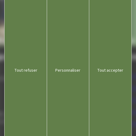
fs séniors
Aidants familiaux
gnole
Lie
Tout refuser
Personnaliser
Tout accepter
Com
 septembre
Dépa
Offi
Kios
0 à 12h00 et
 vendredi)
Cont