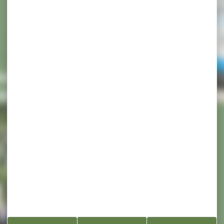
on et de
Séniors
Portage des repas à dom