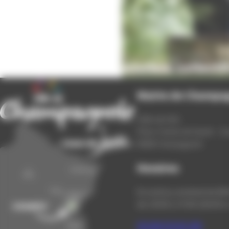
Ateliers collecti
Mairie de Champa
Hôtel de Ville
Place Charles de Gaulle - 3
39300 Champagnole
Horaires
Du lundi au vendredi de 8h0
de 13h30 à 17h30 (16h30 le
03 84 53 01 00