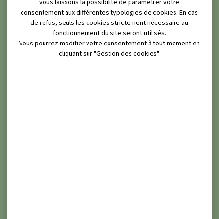
vous laissons la possibilité de paramétrer votre
consentement aux différentes typologies de cookies. En cas
de refus, seuls les cookies strictement nécessaire au
fonctionnement du site seront utilisés.
Vous pourrez modifier votre consentement à tout moment en
cliquant sur "Gestion des cookies".