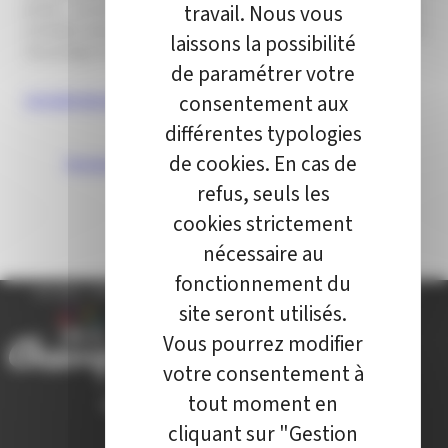
travail. Nous vous
prime : on ne vient pas à Champa Loisirs pour consommer des
activités, mais pour se « frotter » à la vie de groupe dans un esprit
laissons la possibilité
de partage et de respect de l’autre.
de paramétrer votre
consentement aux
DOSSIER INSCRIPTION SCOLAIRE 2024 2025
différentes typologies
de cookies. En cas de
Restaurant scolaire
refus, seuls les
cookies strictement
nécessaire au
fonctionnement du
ACCUEIL
/
ENFANTS, ÉDUCATION ET JEUNESSE
/
CHAMPA’ LOISIRS
site seront utilisés.
Vous pourrez modifier
votre consentement à
tout moment en
cliquant sur "Gestion