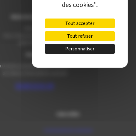
des cookies".
Mairie de Champagnole
Tout accepter
Hôtel de Ville
Tout refuser
Place Charles de Gaulle - 3 septembre
39300 Champagnole
Personnaliser
Horaires
Du lundi au vendredi de 8h00 à 12h00 et
de 13h30 à 17h30 (16h30 le vendredi)
03 84 53 01 00
Liens utiles
Communauté de communes