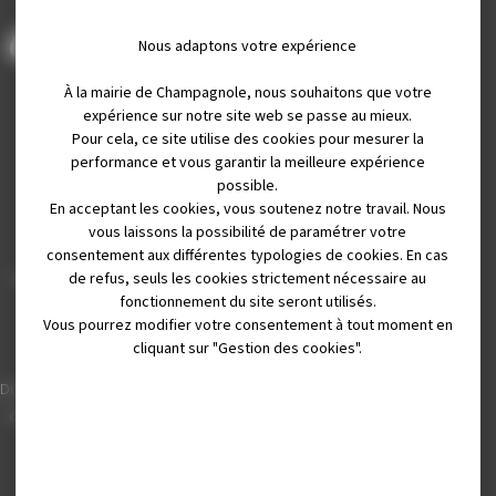
Nous adaptons votre expérience
À la mairie de Champagnole, nous souhaitons que votre
expérience sur notre site web se passe au mieux.
Pour cela, ce site utilise des cookies pour mesurer la
performance et vous garantir la meilleure expérience
possible.
En acceptant les cookies, vous soutenez notre travail. Nous
Mairie de Champagnole
vous laissons la possibilité de paramétrer votre
Hôtel de Ville
consentement aux différentes typologies de cookies. En cas
de refus, seuls les cookies strictement nécessaire au
Place Charles de Gaulle - 3 septembre
fonctionnement du site seront utilisés.
39300 Champagnole
Vous pourrez modifier votre consentement à tout moment en
Horaires
cliquant sur "Gestion des cookies".
Du lundi au vendredi de 8h00 à 12h00 et
de 13h30 à 17h30 (16h30 le vendredi)
03 84 53 01 00