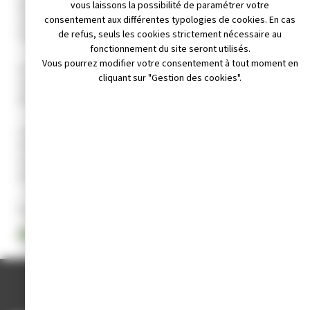
vous laissons la possibilité de paramétrer votre
(AST).
consentement aux différentes typologies de cookies. En cas
Pour obtenir cette autorisation, aucune démarche en Mairie ou en
de refus, seuls les cookies strictement nécessaire au
Préfecture n’est nécessaire.
fonctionnement du site seront utilisés.
Vous pourrez modifier votre consentement à tout moment en
L’AST est un formulaire établi et signé par un parent (ou
cliquant sur "Gestion des cookies".
responsable légal). Le formulaire doit être accompagné de la
photocopie d’une pièce d’identité du parent signataire.
L’autorisation de sortie de territoire ne dispense pas le mineur de
l’obligation d’être en possession d’un titre de voyage en cours de
validité en fonction des pays (passeport, visa, carte nationale
d’identité).
Plus d’infos
ici
.
FORMULAIRE CERFA
ACCUEIL
/
MAIRIE ET SERVICES
/
ACTES ADMINISTRATIFS
/
AUTORISATION DE SORTIE DE TERRITOIRE