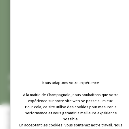
AUTORISATION DE SORTIE DE
Nous adaptons votre expérience
TERRITOIRE
À la mairie de Champagnole, nous souhaitons que votre
expérience sur notre site web se passe au mieux.
Pour cela, ce site utilise des cookies pour mesurer la
performance et vous garantir la meilleure expérience
Depuis le 15 janvier 2017, un enfant mineur qui vit en France et
possible.
voyage à l’étranger seul ou sans être accompagné de l’un de ses
En acceptant les cookies, vous soutenez notre travail. Nous
parents doit être muni d’une autorisation de sortie du territoire