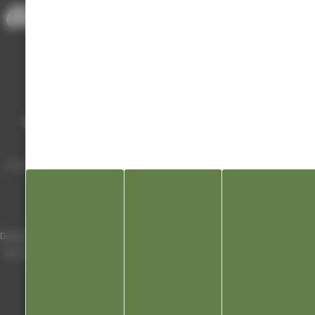
Mairie de Champagnole
Hôtel de Ville
Place Charles de Gaulle - 3 septembre
39300 Champagnole
Horaires
Du lundi au vendredi de 8h00 à 12h00 et
de 13h30 à 17h30 (16h30 le vendredi)
03 84 53 01 00