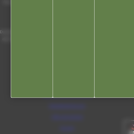
Place Charles de Gaulle - 3 septembre
39300 Champagnole
Horaires
Du lundi au vendredi de 8h00 à 12h00 et
de 13h30 à 17h30 (16h30 le vendredi)
03 84 53 01 00
Liens utiles
Communauté de communes
Département du Jura
Office du tourisme
Kiosque