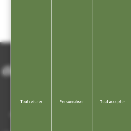
Dossier numérique
: les demandes numériques
sont possibles par envoi informatique à l’adresse
mail de votre Mairie (janvier 2022).
La procédure pour obtenir une autorisation d’urbanisme
est gratuite.
ACCUEIL
/
MAIRIE ET SERVICES
/
ACTES ADMINISTRATIFS
/
AUTORISATIONS D’URBANISME
Tout refuser
Personnaliser
Tout accepter
Mairie de Champagnole
Hôtel de Ville