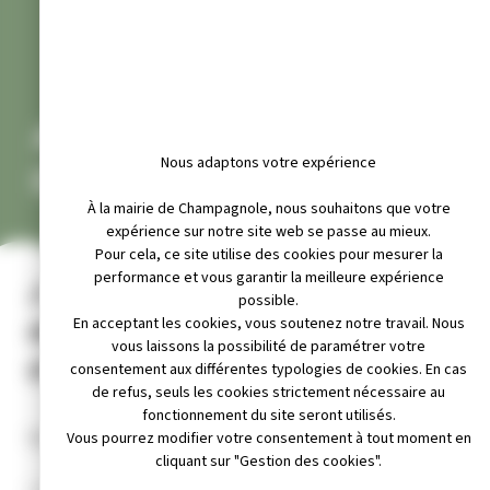
AUTORISATIONS
Nous adaptons votre expérience
D’URBANISME
À la mairie de Champagnole, nous souhaitons que votre
expérience sur notre site web se passe au mieux.
Pour cela, ce site utilise des cookies pour mesurer la
performance et vous garantir la meilleure expérience
J’ai un projet, je prépare un
possible.
dossier de demande
En acceptant les cookies, vous soutenez notre travail. Nous
vous laissons la possibilité de paramétrer votre
d’urbanisme
consentement aux différentes typologies de cookies. En cas
de refus, seuls les cookies strictement nécessaire au
fonctionnement du site seront utilisés.
Quels travaux sont soumis à autorisation d’urbanisme ?
Vous pourrez modifier votre consentement à tout moment en
cliquant sur "Gestion des cookies".