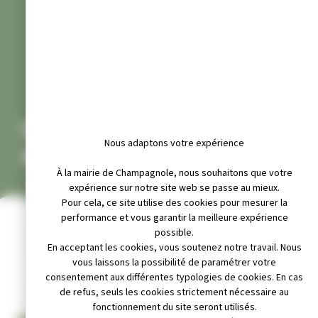
LOGOTYPE ET CHARTE
Nous adaptons votre expérience
GRAPHIQUE
À la mairie de Champagnole, nous souhaitons que votre
expérience sur notre site web se passe au mieux.
Pour cela, ce site utilise des cookies pour mesurer la
performance et vous garantir la meilleure expérience
La Ville de Champagnole est partenaire d’un de vos projets
possible.
? Vous bénéficiez d’une aide ou d’une subvention de la Ville
En acceptant les cookies, vous soutenez notre travail. Nous
?
vous laissons la possibilité de paramétrer votre
Vous avez des questions concernant l’utilisation du logo ?
consentement aux différentes typologies de cookies. En cas
Téléchargez le logo et sa charte graphique.
de refus, seuls les cookies strictement nécessaire au
fonctionnement du site seront utilisés.