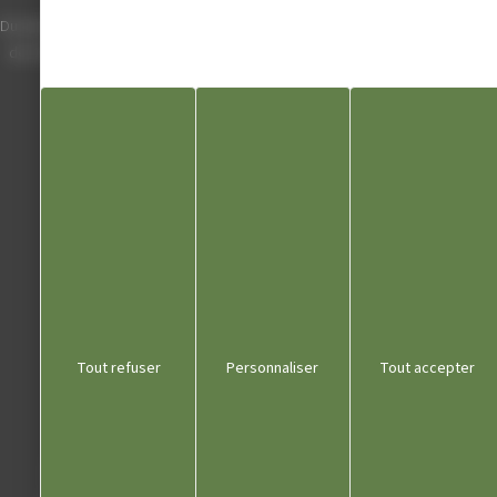
Du lundi au vendredi de 8h00 à 12h00 et
de 13h30 à 17h30 (16h30 le vendredi)
03 84 53 01 00
Liens utiles
Communauté de communes
Département du Jura
Office du tourisme
Tout refuser
Personnaliser
Tout accepter
Kiosque
Contact