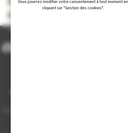
CHARTE GRAPHIQUE
Vous pourrez modifier votre consentement à tout moment en
cliquant sur "Gestion des cookies".
TÉLÉCHARGER LE LOGOTYPE
ACCUEIL
/
MAIRIE ET SERVICES
/
LOGOTYPE ET CHARTE GRAPHIQUE
Mairie de Champagnole
Hôtel de Ville
Place Charles de Gaulle - 3 septembre
39300 Champagnole
Horaires