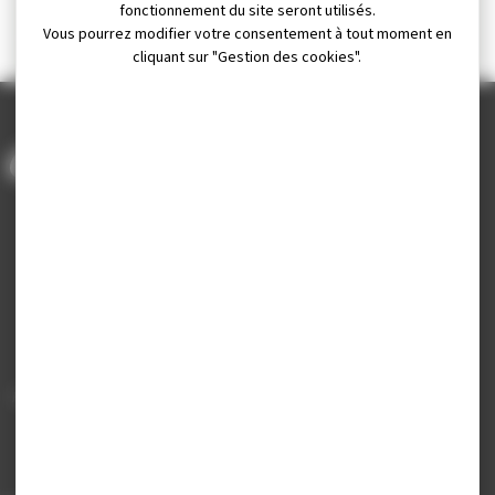
fonctionnement du site seront utilisés.
Vous pourrez modifier votre consentement à tout moment en
cliquant sur "Gestion des cookies".
Leaflet
|
© OpenStreetMap contributors
ACCUEIL
/
VIVRE À CHAMPA
/
PLAN DE LA VILLE
Mairie de Champagnole
Hôtel de Ville
Place Charles de Gaulle - 3 septembre
39300 Champagnole
Horaires