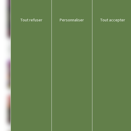
07/08
LOISIRS
Tout refuser
Personnaliser
Tout accepter
Scène d’été « un, deux, trois » tribute Goldman
Champagnole
Vendredi 7 aout 2026
DÉCOUVREZ AUSSI…
LOISIRS
AMERICAN MOTOR SPORT
Champagnole
Vendredi 14, Samedi 15 & Dimanche 16 août 2026
LOISIRS
Scène d’été « un, deux, trois » tribute
Goldman
Champagnole
Vendredi 7 aout 2026