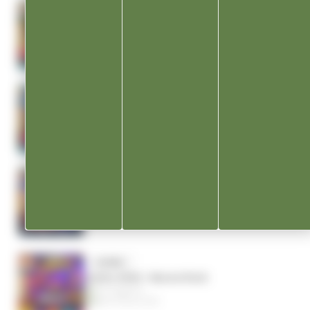
Samedi au Parc
Champagnole
Samedi 8 aout 2026
Scène d’été : Amonyt en concert !
Champagnole
Mardi 11 aout 2026
Une soirée, 2 concerts
Champagnole
Vendredi 14 aout 2026
LOISIRS
Scène d’été : Moove Rock
Champagnole
Mardi 18 aout 2026