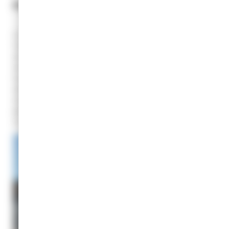
Petit historique
À Champagnole, le restaurant scolaire situé au premier étage de
l’Oppidum, propose une formule avec deux services en fonction
du ramassage scolaire des écoles maternelles et élémentaires
de la Ville. Les enfants déjeunent donc par tranches d’âge en
toute convivialité (tables de 6 enfants) et sont encadrés par six
animateurs de Champa’Loisirs, lesquels sont présents pour
assurer le bon déroulé de la pause méridienne et les inciter à
goûter et à manger de tout. Au total, ce sont 150 à 170 enfants qui
se restaurent chaque jour à l’Oppidum.