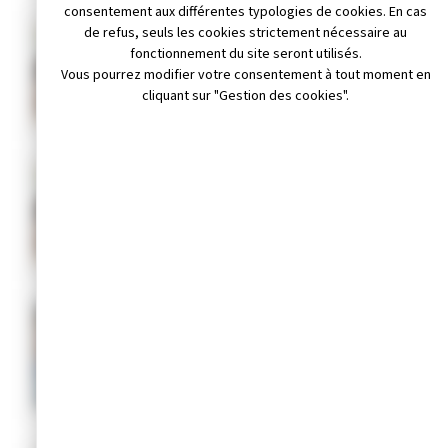
consentement aux différentes typologies de cookies. En cas
de refus, seuls les cookies strictement nécessaire au
Menu scolaire du 31 août au
fonctionnement du site seront utilisés.
vendredi 25 septembre 2026
Vous pourrez modifier votre consentement à tout moment en
cliquant sur "Gestion des cookies".
JUIN 2026
Visionner
Menu scolaire du lundi 17
août au 28 août 2026
JUIN 2026
Visionner
Menu scolaire du 29 juin au
31 juillet 2026
JUIN 2026
Visionner