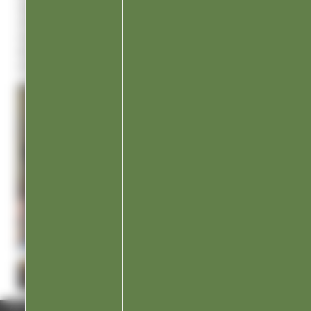
repas entièrement bio, des repas découvertes comme « les
céréales dans l’alimentation », les saveurs du monde avec des
repas italien, chinois, espagnol… Une belle manière de mêler
découvertes gustatives, pédagogie et d’initier le palet de nos
enfants au plaisir du « bien-manger ».
ACCUEIL
/
ENFANTS, ÉDUCATION ET JEUNESSE
/
RESTAURANT SCOLAIRE