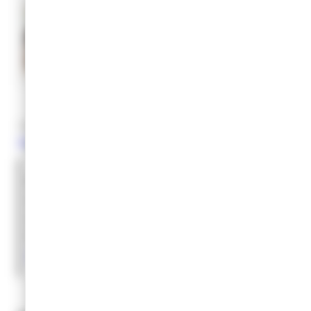
Menu scolaire du 31 août au
vendredi 25 septembre 2026
JUIN 2026
Visionner
Télécharger l’
arrêté de tarifs restauration scolaire 1er
septembre 2025
Pour les inscriptions au restaurant
scolaire : service Champa’Loisirs 20
avenue Edouard Herriot –
03.84.52.20.55 – email :
champaloisirs@champagnole.com