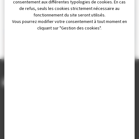
consentement aux différentes typologies de cookies. En cas
de refus, seuls les cookies strictement nécessaire au
fonctionnement du site seront utilisés.
Vous pourrez modifier votre consentement à tout moment en
cliquant sur "Gestion des cookies".
Location Vélo à
Nouvelle page
Assistance Électrique
instagram don du sang
(VAE)
ACCUEIL
/
ACTUALITÉS
/
COMMERCE
Mairie de Champagnole