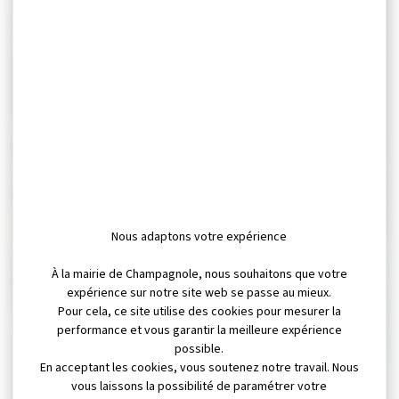
Victime ou témoin de
maltraitance envers un
adulte vulnérable en
ARROSAGE, espaces
établissement ou à
publics
domicile ?
Nous adaptons votre expérience
À la mairie de Champagnole, nous souhaitons que votre
COMMERCE
COMMERCE
expérience sur notre site web se passe au mieux.
Pour cela, ce site utilise des cookies pour mesurer la
performance et vous garantir la meilleure expérience
possible.
En acceptant les cookies, vous soutenez notre travail. Nous
vous laissons la possibilité de paramétrer votre