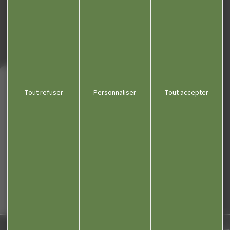
Kiosque
Contact
Tout refuser
Personnaliser
Tout accepter
Déclaration d’accessibilité
Plan de site
Mentions légales
Gestion des cookies