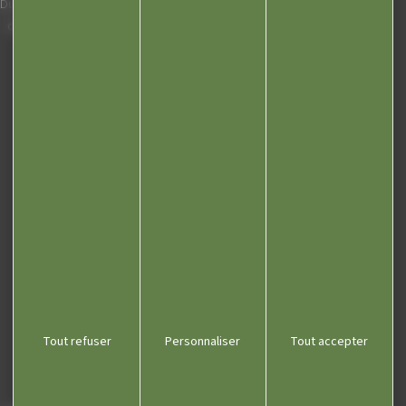
Du lundi au vendredi de 8h00 à 12h00 et
de 13h30 à 17h30 (16h30 le vendredi)
03 84 53 01 00
Liens utiles
Communauté de communes
Département du Jura
Office du tourisme
Kiosque
Contact
Tout refuser
Personnaliser
Tout accepter