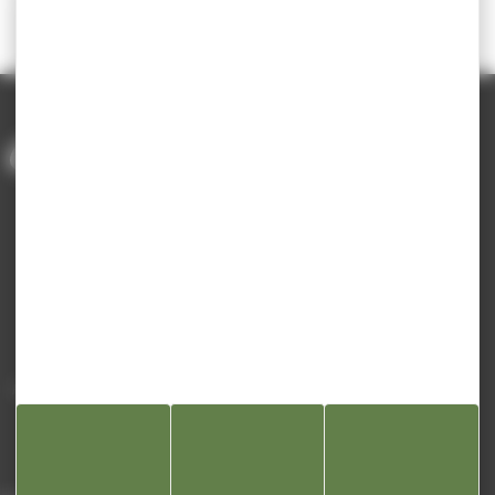
Envoyer
ACCUEIL
/
CONTACT
Mairie de Champagnole
Hôtel de Ville
Place Charles de Gaulle - 3 septembre
39300 Champagnole
Horaires