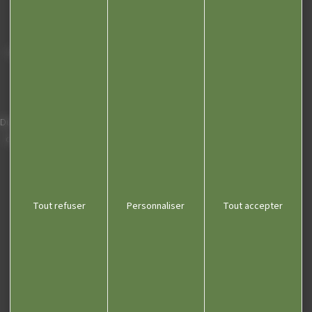
Mairie de Champagnole
Hôtel de Ville
Place Charles de Gaulle - 3 septembre
39300 Champagnole
Horaires
Du lundi au vendredi de 8h00 à 12h00 et
de 13h30 à 17h30 (16h30 le vendredi)
03 84 53 01 00
Tout refuser
Personnaliser
Tout accepter
Liens utiles
Communauté de communes
Département du Jura