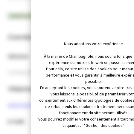
INFO SÉANCE / HORAIRES
INFOS TARIFS
Coordonnées
Nous adaptons votre expérience
Adresse:
À la mairie de Champagnole, nous souhaitons que 
expérience sur notre site web se passe au mie
Pour cela, ce site utilise des cookies pour mesur
4 av Edouard Herriot, 39300 Champagnole
performance et vous garantir la meilleure expér
possible.
En acceptant les cookies, vous soutenez notre trava
Téléphone:
vous laissons la possibilité de paramétrer vot
consentement aux différentes typologies de cookies
03 84 52 48 54
de refus, seuls les cookies strictement nécessai
fonctionnement du site seront utilisés.
Vous pourrez modifier votre consentement à tout m
E-mail:
cliquant sur "Gestion des cookies".