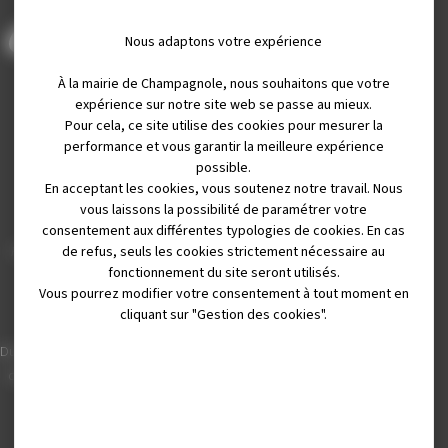
Nous adaptons votre expérience
À la mairie de Champagnole, nous souhaitons que votre
expérience sur notre site web se passe au mieux.
Pour cela, ce site utilise des cookies pour mesurer la
performance et vous garantir la meilleure expérience
possible.
En acceptant les cookies, vous soutenez notre travail. Nous
Mairie de Champagnole
vous laissons la possibilité de paramétrer votre
Hôtel de Ville
consentement aux différentes typologies de cookies. En cas
de refus, seuls les cookies strictement nécessaire au
Place Charles de Gaulle - 3 septembre
fonctionnement du site seront utilisés.
39300 Champagnole
Vous pourrez modifier votre consentement à tout moment en
Horaires
cliquant sur "Gestion des cookies".
Du lundi au vendredi de 8h00 à 12h00 et
de 13h30 à 17h30 (16h30 le vendredi)
03 84 53 01 00