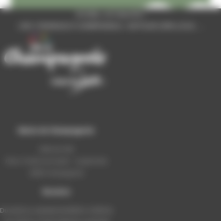
ACCUEIL
/
ACTUALITÉS
/
« DES TORGNOLES À CHAMPAGNOLE » UN POLAR 100% LOCAL ….
Mairie de Champagnole
Hôtel de Ville
Place Charles de Gaulle - 3 septembre
39300 Champagnole
Horaires
Du lundi au vendredi de 8h00 à 12h00 et