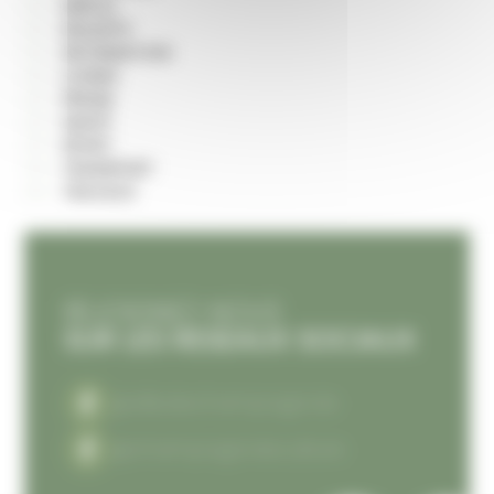
EMPLOI
ENQUÊTE
INFORMATION
LOISIRS
PRESSE
SANTÉ
SPORT
TRANSPORT
TRAVAUX
REJOIGNEZ-NOUS
SUR LES RESEAUX SOCIAUX
@villedechampagnole
@champagnoleculture