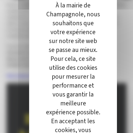
À la mairie de
Dans la « Perle du Jura », on s’apprête à donner le coup d’envoi des
manifestations estivales lorsqu’une personnalité disparaît
Champagnole, nous
subitement. Un mystérieux «Bug» sème des indices à travers la
souhaitons que
ville et commence à jouer avec les nerf des Champagnolais. Ce
n’est qu’un début… La tension n’a pas fini de monter.
votre expérience
Constance Rameaux
sur notre site web
Point de vente des le 9 avril 2024 : 12€
se passe au mieux.
Librairie Le Domaine des Murmures
Pour cela, ce site
Maison de la Presse – Champagnole
HYPER U Champagnole – Le Village U
utilise des cookies
pour mesurer la
http://www.z4editions.fr
performance et
vous garantir la
meilleure
expérience possible.
En acceptant les
cookies, vous