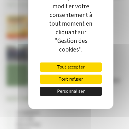
DÉCOUVREZ AUSSI
modifier votre
consentement à
tout moment en
INFORMATION
cliquant sur
Canicule
"Gestion des
cookies".
INFORMATION
Champa Mag’ n° 75 !
Tout accepter
INFORMATION
Tout refuser
Permanence Conciliateur de Justice
Personnaliser
NOS THÉMATIQUES
COMMERCE
CULTURE
ÉDUCATION