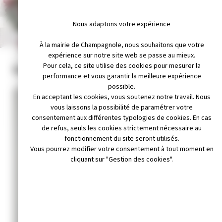
VOS ÉLUS
Nous adaptons votre expérience
À la mairie de Champagnole, nous souhaitons que votre
expérience sur notre site web se passe au mieux.
Le Maire
Pour cela, ce site utilise des cookies pour mesurer la
performance et vous garantir la meilleure expérience
possible.
En acceptant les cookies, vous soutenez notre travail. Nous
vous laissons la possibilité de paramétrer votre
consentement aux différentes typologies de cookies. En cas
de refus, seuls les cookies strictement nécessaire au
fonctionnement du site seront utilisés.
Vous pourrez modifier votre consentement à tout moment en
cliquant sur "Gestion des cookies".