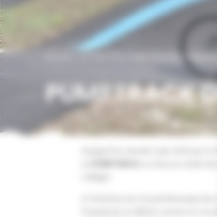
ACCUEIL
/
ACTUALITÉS
/
PUMPTRACK DE CHAMPA
PUMPTRACK 
Inauguré le samedi 3 juin 2023 par la
,le
PUMPTRACK
se situe au stade de
collège)
A l’initiative du Conseil Municipal de
Pumptrack se définit comme un circui