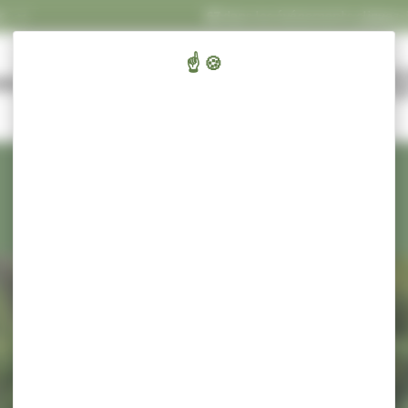
INFOS
Concert Ecluses 67
dans les événements
cliquez-ici
.
ENFANTS,
CULT
AIRIE ET SERVICES
ÉDUCATION ET JEUNESSE
SPORT ET