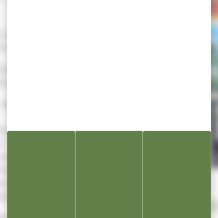
 on peut s’y amuser en VTT,
 et même en draisienne !
k, il faut respecter les
écurité suivantes :
 skateboard – trottinette –
ts dans les poubelles – pour
l – Protections
n bon état.
 moteur – animaux de
on accompagnés (sous la
tionner sur la piste.
NOS