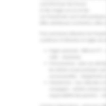
caractérisé par des bosses
et des virages sur un sol dur.
Les Pumptracks sont multi-pratiques,
BMX, skateboard, trottinette, rollers
Pour une bonne utilisation du Pumptrac
conditions d’utilisation et règles de s
Engins autorisés : BMX et VTT –
roller – draisienne.
Préconisations : jeter ses déche
les enfants ne pas pratiquer seu
recommandées – équipements e
Interdictions : tous véhicules à
compagnie – enfants mineurs n
responsabilité des parents) – sta