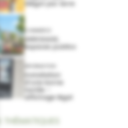
Mégot par terre
COMMERCE
ARROSAGE,
espaces publics
INFORMATION
Installation
d’une borne
tactile –
affichage légal
 THÉMATIQUES