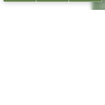
R
S
S
gnole
Lie
Com
 septembre
Dépa