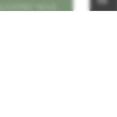
EJOIGNEZ-NOUS
UR LES RESEAUX
OCIAUX
Conseil
Municipal
@villedechampagn
ole
@champagnolecult
Portage des repas
à domicile
ure
Restauration
scolaire
ns utiles
munauté de communes
Location
de salles
rtement du Jura