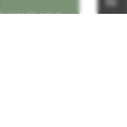
EJOIGNEZ-NOUS
UR LES RESEAUX
OCIAUX
Conseil
Municipal
@villedechampagn
ole
Portage des repas
@champagnolecult
à domicile
ure
Restauration
scolaire
ns utiles
munauté de communes
Location
de salles