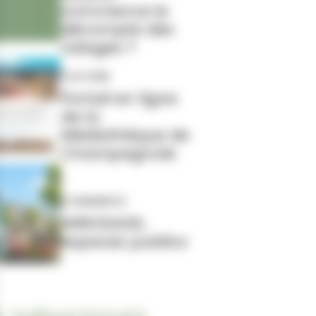
commence le
décompte des
vidages ?
CULTURE
Portail en ligne
de la
Médiathèque de
Champagnole
COMMERCE
ARROSAGE,
espaces publics