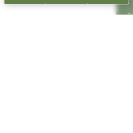
R
S
S
gnole
Lie
Com
 septembre