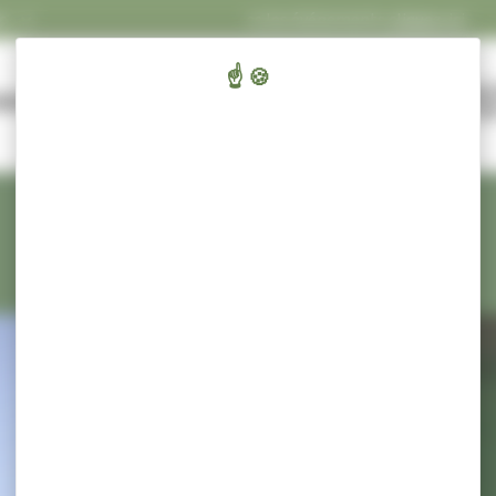
S
Concert Ecluses 67
dans les événements
cliquez-ici
.
FLAS
ENFANTS,
CULT
AIRIE ET SERVICES
ÉDUCATION ET JEUNESSE
SPORT ET