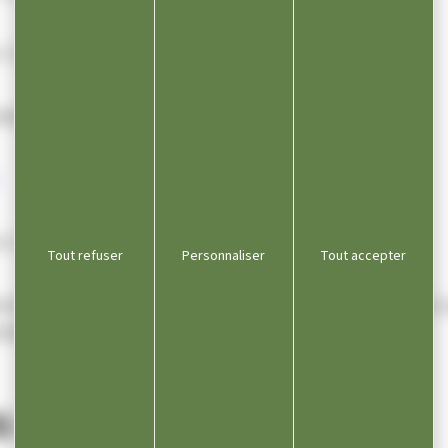
 timbrée à votre adresse pour le retour.
e en ligne sur :
 d’acte d’état civil.
Tout refuser
Personnaliser
Tout accepter
te sera envoyé par courrier Postal quelques jours après 
cile
s d’ouverture