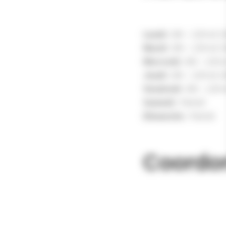
Lundi :
8H – 12H et 1
Mardi :
8H – 12H et 1
Mercredi :
8H – 12H 
Jeudi :
8H – 12H et 1
Vendredi :
8H – 12H 
Samedi :
Fermé
Dimanche :
Fermé
Coordo
Adresse :
Place Charles de Gau