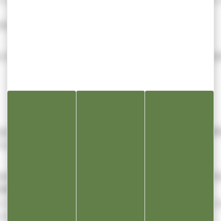
tes d’état civil est GRATUITE.
 sites internet « non officiels » proposent d’accomplir c
mairie, Place Charles de Gaulle 3 Septembre 39300 CHAM
identité ou du livret de famille.
emande
par courrier
à : Mairie de CHAMPAGNOLE,
Place Cha
HAMPAGNOLE
.
s (nom de jeune fille) et prénoms, date de naissance, ainsi 
de la personne dont l’acte est demandé.