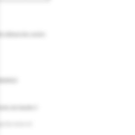
ette démarche contre
PAGNOLE
rles de Gaulle 3
que les noms et