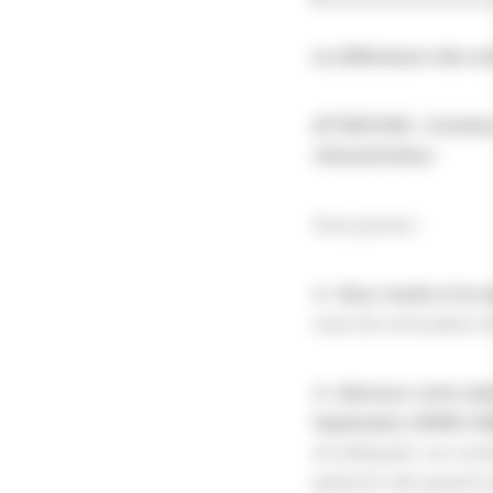
La délivrance des ac
ATTENTION : Certains
rémunération.
Vous pouvez :
►
V
ous rendre à la 
muni de votre pièce d’
► Adresser votre d
Septembre 39300 C
en indiquant, vos nom
prénoms des parents 