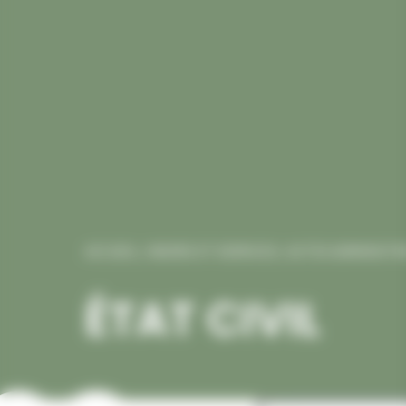
ACCUEIL
/
MAIRIE ET SERVICES
/
ACTES ADMINISTR
ÉTAT CIVIL