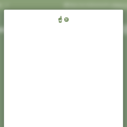
 INFOS
Concert Ecluses 67
dans les événements
cliquez-ici
.
ENFANTS,
CULT
AIRIE ET SERVICES
ÉDUCATION ET JEUNESSE
SPORT ET