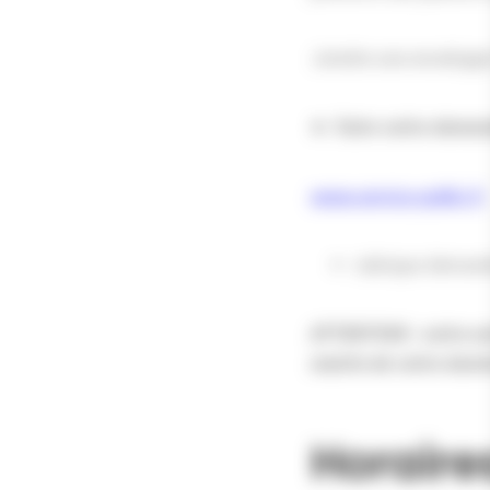
Joindre une enveloppe
► Faire votre demand
www.service-public.fr
rubrique demande
ATTENTION : votre ac
mairie de votre domi
Horaire