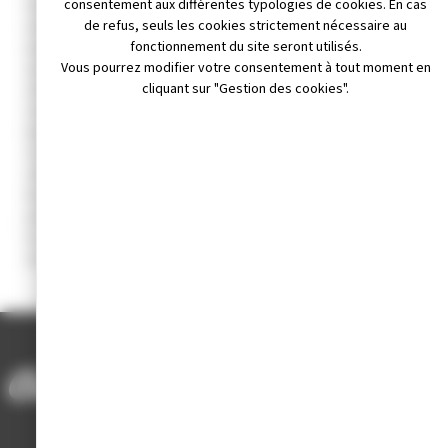
consentement aux différentes typologies de cookies. En cas
favorise son développement économique, commercial et
de refus, seuls les cookies strictement nécessaire au
touristique, à la porte du Parc Naturel Régional du Haut Jura.
fonctionnement du site seront utilisés.
Imaginez un paysage vert – très vert – parsemé de pâturages et
Vous pourrez modifier votre consentement à tout moment en
de forêts. Rajoutez le bleu des rivières, celui de la haute rivière
cliquant sur "Gestion des cookies".
d’Ain surtout, qui prend sa source à quelques kilomètres de
Champagnole et qui retient la ville le temps de deux méandres…
Rajoutez encore une montagne (le jour où vous en ferez
l’ascension, vous ne parlerez plus de colline !) : le Mont-Rivel,
silhouette fétiche de la ville… Élargissez le champ, et imaginez au
Nord les magnifiques futaies de la Fresse et de la Joux, à l’Est le
plateau de Nozeroy et la Suisse toute proche, au Sud le pays des
lacs et des cascades, à l’Ouest les « reculées » jurassiennes et le
doux pays du vignoble… Venez. Vous reviendrez!
ACCUEIL
/
CHAMPAGNOLE UNE VILLE DYNAMIQUE