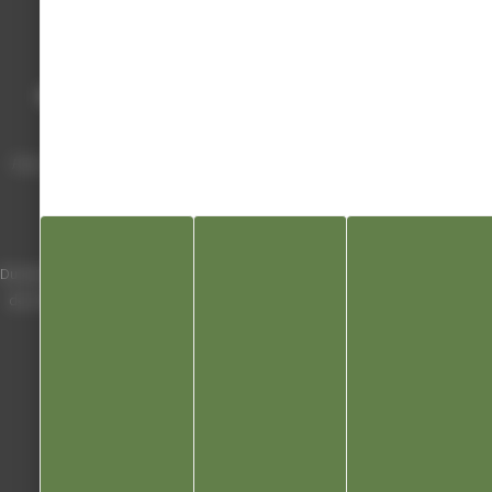
Mairie de Champagnole
Hôtel de Ville
Place Charles de Gaulle - 3 septembre
39300 Champagnole
Horaires
Du lundi au vendredi de 8h00 à 12h00 et
de 13h30 à 17h30 (16h30 le vendredi)
03 84 53 01 00
Liens utiles