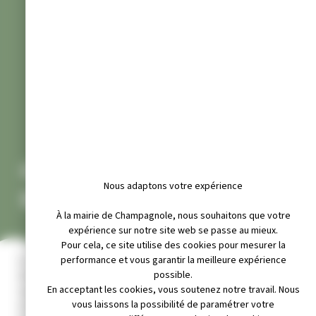
CHAMPAGNOLE UNE VILLE
Nous adaptons votre expérience
DYNAMIQUE
À la mairie de Champagnole, nous souhaitons que votre
expérience sur notre site web se passe au mieux.
Pour cela, ce site utilise des cookies pour mesurer la
performance et vous garantir la meilleure expérience
La Ville de Champagnole, située à 540 mètres d’altitude, se trouve
possible.
idéalement située au cœur du département du Jura : entre les
En acceptant les cookies, vous soutenez notre travail. Nous
vignobles du Revermont, la région des lacs et les premières «
vous laissons la possibilité de paramétrer votre
marches » du massif montagneux. Cette position très centrale