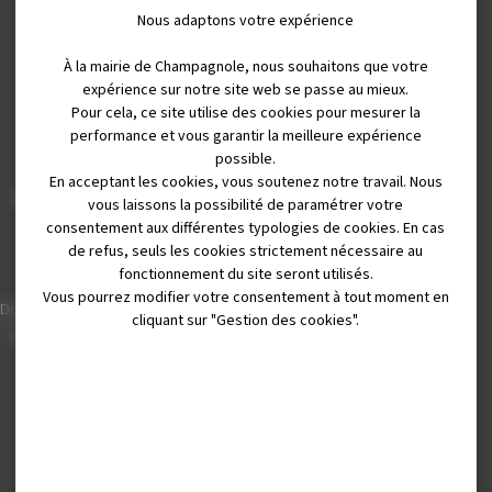
Nous adaptons votre expérience
À la mairie de Champagnole, nous souhaitons que votre
expérience sur notre site web se passe au mieux.
Pour cela, ce site utilise des cookies pour mesurer la
Mairie de Champagnole
performance et vous garantir la meilleure expérience
possible.
Hôtel de Ville
En acceptant les cookies, vous soutenez notre travail. Nous
Place Charles de Gaulle - 3 septembre
vous laissons la possibilité de paramétrer votre
39300 Champagnole
consentement aux différentes typologies de cookies. En cas
de refus, seuls les cookies strictement nécessaire au
Horaires
fonctionnement du site seront utilisés.
Vous pourrez modifier votre consentement à tout moment en
Du lundi au vendredi de 8h00 à 12h00 et
cliquant sur "Gestion des cookies".
de 13h30 à 17h30 (16h30 le vendredi)
03 84 53 01 00
Liens utiles