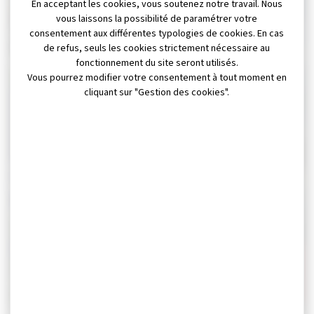
En acceptant les cookies, vous soutenez notre travail. Nous
58, 70, 71 et 89 de la
vous laissons la possibilité de paramétrer votre
Bourgogne Franche-
consentement aux différentes typologies de cookies. En cas
Champa’ Le Mag N° 76
Comté !
de refus, seuls les cookies strictement nécessaire au
fonctionnement du site seront utilisés.
Vous pourrez modifier votre consentement à tout moment en
INFORMATION
CULTURE
cliquant sur "Gestion des cookies".
Sortie du livre « le
France Services
théorème d’Archibald »