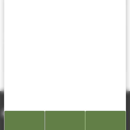
Nouvelle page
instagram don du sang
Pharmacie de garde
1
2
3
4
PAGE PRÉCÉDENTE
PAGE SUIVANTE
ACCUEIL
/
ACTUALITÉS