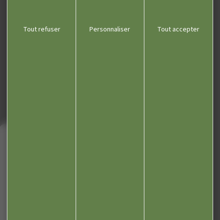
Communauté de communes
Département du Jura
Tout refuser
Personnaliser
Tout accepter
Office du tourisme
Kiosque
Contact