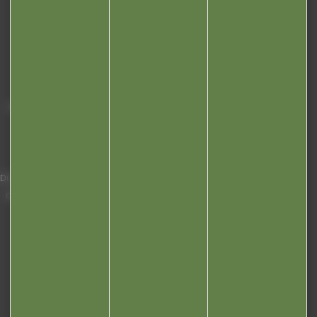
Mairie de Champagnole
Hôtel de Ville
Place Charles de Gaulle - 3 septembre
39300 Champagnole
Horaires
Du lundi au vendredi de 8h00 à 12h00 et
de 13h30 à 17h30 (16h30 le vendredi)
03 84 53 01 00
Liens utiles