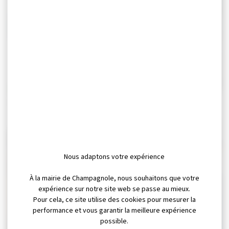
Élections Conseil
Le bus santé des
Municipal des Enfants
femmes
INFORMATION
INFORMATION
Nous adaptons votre expérience
À la mairie de Champagnole, nous souhaitons que votre
Ouvertures des
expérience sur notre site web se passe au mieux.
concours de Policiers
Pour cela, ce site utilise des cookies pour mesurer la
Adjoints de la Police
performance et vous garantir la meilleure expérience
Nationale dans les
possible.
départements 25, 39,