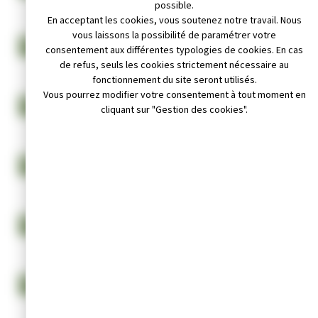
possible.
En acceptant les cookies, vous soutenez notre travail. Nous
vous laissons la possibilité de paramétrer votre
COMPTE RENDU PROCÈS-VERBAL DU CONSEIL MUNICIPAL DU
consentement aux différentes typologies de cookies. En cas
15 NOVEMBRE 2022
de refus, seuls les cookies strictement nécessaire au
fonctionnement du site seront utilisés.
Vous pourrez modifier votre consentement à tout moment en
COMPTE RENDU PROCÈS-VERBAL DU CONSEIL MUNICIPAL DU
cliquant sur "Gestion des cookies".
22 SEPTEMBRE 2022
COMPTE RENDU PROCÈS-VERBAL DU CONSEIL MUNICIPAL DU
28 JUIN 2022
COMPTE RENDU PROCÈS-VERBAL DU CONSEIL MUNICIPAL DU
19 MAI 2022
COMPTE RENDU PROCÈS-VERBAL DU CONSEIL MUNICIPAL DU
05 AVRIL 2022