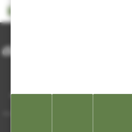
COMPTE RENDU PROCÈS-VERBAL DU CONSEIL MUNICIPAL DU
17 FÉVRIER 2022
ACCUEIL
/
MAIRIE ET SERVICES
/
CONSEIL MUNICIPAL
/
CONSEIL MUNICIPAL 2022
Mairie de Champagnole
Hôtel de Ville
Place Charles de Gaulle - 3 septembre
39300 Champagnole