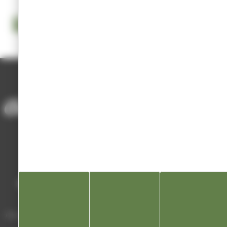
COMPTE RENDU PROCÈS-VERBAL DU CONSEIL MUNICIPAL DU
9 MARS 2021
ACCUEIL
/
MAIRIE ET SERVICES
/
CONSEIL MUNICIPAL
/
CONSEIL MUNICIPAL 2021
Mairie de Champagnole
Hôtel de Ville
Place Charles de Gaulle - 3 septembre