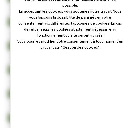
possible.
En acceptant les cookies, vous soutenez notre travail. Nous
vous laissons la possibilité de paramétrer votre
COMPTE RENDU PROCÈS-VERBAL DU CONSEIL MUNICIPAL DU
consentement aux différentes typologies de cookies. En cas
25 NOVEMBRE 2021
de refus, seuls les cookies strictement nécessaire au
fonctionnement du site seront utilisés.
Vous pourrez modifier votre consentement à tout moment en
COMPTE RENDU PROCÈS-VERBAL DU CONSEIL MUNICIPAL DU
cliquant sur "Gestion des cookies".
23 SEPTEMBRE 2021
COMPTE RENDU PROCÈS-VERBAL DU CONSEIL MUNICIPAL DU
1ER JUILLET 2021
COMPTE RENDU PROCÈS-VERBAL DU CONSEIL MUNICIPAL DU
27 MAI 2021
COMPTE RENDU PROCÈS-VERBAL DU CONSEIL MUNICIPAL DU
14 AVRIL 2021