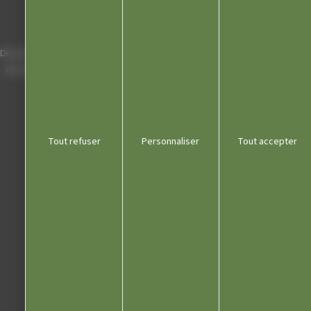
39300 Champagnole
Horaires
Du lundi au vendredi de 8h00 à 12h00 et
de 13h30 à 17h30 (16h30 le vendredi)
03 84 53 01 00
Tout refuser
Personnaliser
Tout accepter
Liens utiles
Communauté de communes
Département du Jura
Office du tourisme
Kiosque
Contact