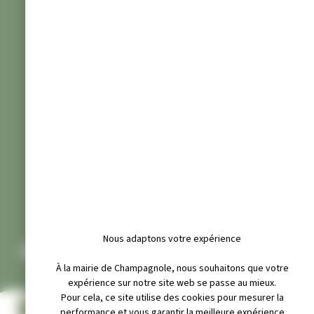
Nous adaptons votre expérience
CONSEIL MUNICIPAL 2021
À la mairie de Champagnole, nous souhaitons que votre
expérience sur notre site web se passe au mieux.
Pour cela, ce site utilise des cookies pour mesurer la
COMPTE RENDU PROCÈS-VERBAL DU CONSEIL MUNICIPAL DU
performance et vous garantir la meilleure expérience
14 DÉCEMBRE 2021