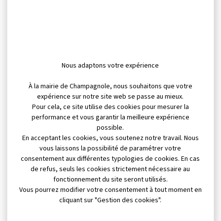
er septembre au 28
septembre 2025
SEPTEMBRE 2025
Visionner
Menu portage des repas du
Nous adaptons votre expérience
29 septembre au 26 octobre
2025
À la mairie de Champagnole, nous souhaitons que votre
SEPTEMBRE 2025
expérience sur notre site web se passe au mieux.
Visionner
Pour cela, ce site utilise des cookies pour mesurer la
performance et vous garantir la meilleure expérience
possible.
Menu scolaire du 29
En acceptant les cookies, vous soutenez notre travail. Nous
septembre au 24 octobre
vous laissons la possibilité de paramétrer votre
2025
consentement aux différentes typologies de cookies. En cas
SEPTEMBRE 2025
Visionner
de refus, seuls les cookies strictement nécessaire au
fonctionnement du site seront utilisés.
Vous pourrez modifier votre consentement à tout moment en
Menus restaurant scolaire
cliquant sur "Gestion des cookies".
du 1er septembre au 26