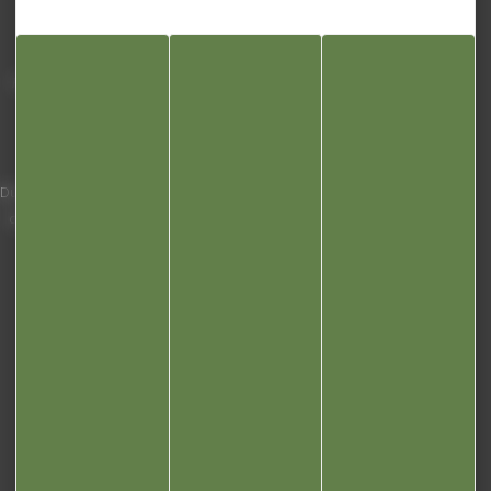
Mairie de Champagnole
Hôtel de Ville
Place Charles de Gaulle - 3 septembre
39300 Champagnole
Horaires
Du lundi au vendredi de 8h00 à 12h00 et
de 13h30 à 17h30 (16h30 le vendredi)
03 84 53 01 00
Liens utiles
Communauté de communes
Département du Jura