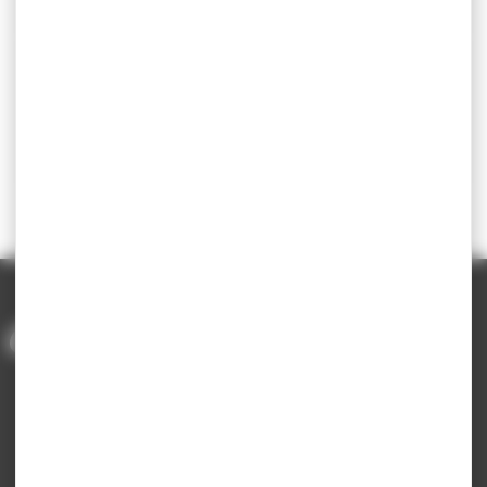
Visionner
Bourse BAFA
JUILLET 2025
Visionner
1
2
3
4
PAGE PRÉCÉDENTE
PAGE SUIVANTE
ACCUEIL
/
KIOSQUE