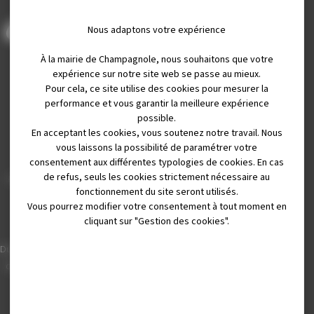
Nous adaptons votre expérience
À la mairie de Champagnole, nous souhaitons que votre
expérience sur notre site web se passe au mieux.
Pour cela, ce site utilise des cookies pour mesurer la
performance et vous garantir la meilleure expérience
possible.
En acceptant les cookies, vous soutenez notre travail. Nous
Mairie de Champagnole
vous laissons la possibilité de paramétrer votre
Hôtel de Ville
consentement aux différentes typologies de cookies. En cas
de refus, seuls les cookies strictement nécessaire au
Place Charles de Gaulle - 3 septembre
fonctionnement du site seront utilisés.
39300 Champagnole
Vous pourrez modifier votre consentement à tout moment en
cliquant sur "Gestion des cookies".
Horaires
Du lundi au vendredi de 8h00 à 12h00 et
de 13h30 à 17h30 (16h30 le vendredi)
03 84 53 01 00