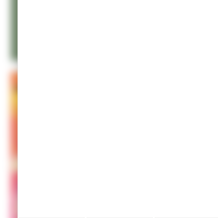
Champagnole
L'Oppidum
Gratuit