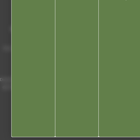
Mairie de Champagnole
Hôtel de Ville
Place Charles de Gaulle - 3 septembre
39300 Champagnole
Horaires
Du lundi au vendredi de 8h00 à 12h00 et
de 13h30 à 17h30 (16h30 le vendredi)
03 84 53 01 00
Liens utiles