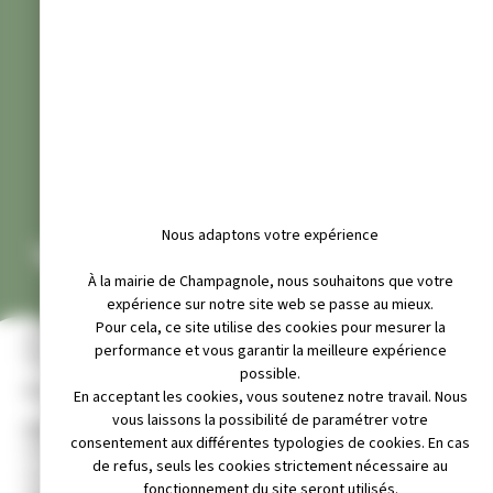
Nous adaptons votre expérience
VINCE KARATE SHOTOKAN
À la mairie de Champagnole, nous souhaitons que votre
expérience sur notre site web se passe au mieux.
Pour cela, ce site utilise des cookies pour mesurer la
il non disponible
Téléphone non disponible
Site internet non disponible
performance et vous garantir la meilleure expérience
possible.
Président
: M. Vincent MAILLET
En acceptant les cookies, vous soutenez notre travail. Nous
vous laissons la possibilité de paramétrer votre
Publics :
consentement aux différentes typologies de cookies. En cas
Enfants à partir de 12 ans.
de refus, seuls les cookies strictement nécessaire au
Hommes et Femmes de tous âges.
fonctionnement du site seront utilisés.