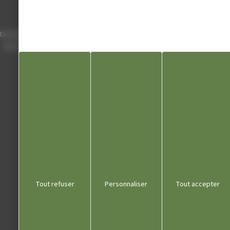
Horaires
Du lundi au vendredi de 8h00 à 12h00 et
de 13h30 à 17h30 (16h30 le vendredi)
03 84 53 01 00
Liens utiles
Communauté de communes
Département du Jura
Office du tourisme
Tout refuser
Personnaliser
Tout accepter
Kiosque
Contact