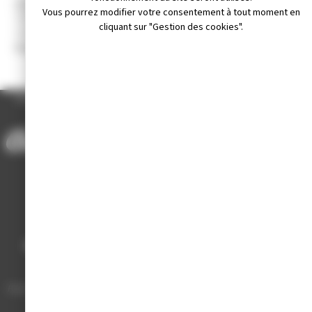
Lieu :
Vous pourrez modifier votre consentement à tout moment en
Salle de Gym école Jeanne d’Arc, 10 rue du sauget 39300
cliquant sur "Gestion des cookies".
Champagnole
Reprise des Cours le lundi 6 septembre 2021.
ACCUEIL
/
ANNUAIRE DES ASSOCIATIONS
/
VINCE KARATE SHOTOKAN
Mairie de Champagnole
Hôtel de Ville
Place Charles de Gaulle - 3 septembre
39300 Champagnole