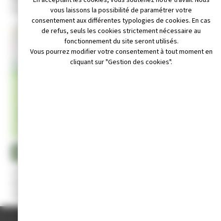
Bätiment les Bains Douches 2 rue de l'égalité, 39300 Champagnole
vous laissons la possibilité de paramétrer votre
consentement aux différentes typologies de cookies. En cas
de refus, seuls les cookies strictement nécessaire au
+
fonctionnement du site seront utilisés.
Vous pourrez modifier votre consentement à tout moment en
−
cliquant sur "Gestion des cookies".
Leaflet
|
© OpenStreetMap contributors
 contact@commerces-champagnole.com
e internet : http://www.commerces-champagnole.com
Appeler au 06 51 49 39 37
L’ UCAC Champagnole anime et fait battre le cœur de la ville. Elle
met tout en œuvre pour représenter et fédérer le monde du
commerce et de l’artisanat autour de 3 objectifs
ACCUEIL
/
ANNUAIRE DES ASSOCIATIONS
/