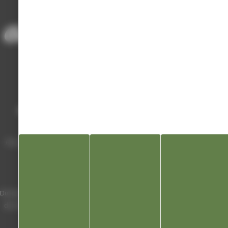
UNION COMMERCIALE ET ARTISANALE DE CHAMPAGNOLE
Mairie de Champagnole
Hôtel de Ville
Place Charles de Gaulle - 3 septembre
39300 Champagnole
Horaires
Du lundi au vendredi de 8h00 à 12h00 et
de 13h30 à 17h30 (16h30 le vendredi)
03 84 53 01 00