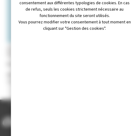
consentement aux différentes typologies de cookies. En cas
de refus, seuls les cookies strictement nécessaire au
fonctionnement du site seront utilisés.
Vous pourrez modifier votre consentement à tout moment en
cliquant sur "Gestion des cookies".
Leaflet
|
© OpenStreetMap contributors
il non disponible
Appeler au 03.84.52.01.07
Site internet non disponible
Président
: M. François GARNAULT
Adresse :
MAIRIE de Champagnole – Place Charles de Gaulles-3
septembre – 39300 CHAMPAGNOLE
ACCUEIL
/
ANNUAIRE DES ASSOCIATIONS
/
SOCIÉTÉ PHILATÉLIQUE