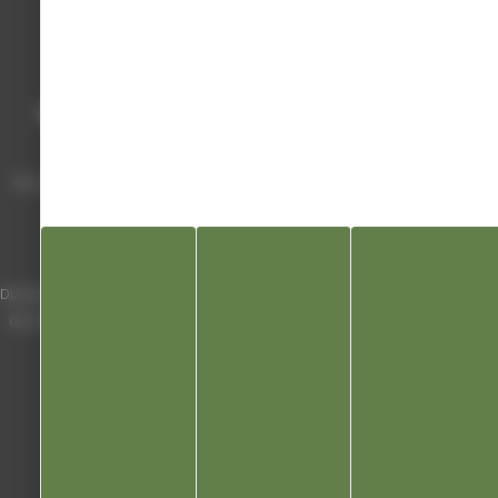
Mairie de Champagnole
Hôtel de Ville
Place Charles de Gaulle - 3 septembre
39300 Champagnole
Horaires
Du lundi au vendredi de 8h00 à 12h00 et
de 13h30 à 17h30 (16h30 le vendredi)
03 84 53 01 00
Liens utiles