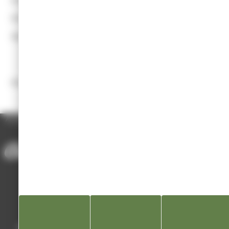
Présidente
: Mme Sylvie CHARDEVEL
Date de création
: 13 mars 1972
Age minimum, conditions d’adhésion :
Aucune.
Les enfants doivent être accompagnés.
Manifestations principales :
Sorties botaniques, géologiques et mycologiques.
ACCUEIL
/
ANNUAIRE DES ASSOCIATIONS
/
SOCIÉTÉ HISTOIRE NATURELLE
Mairie de Champagnole