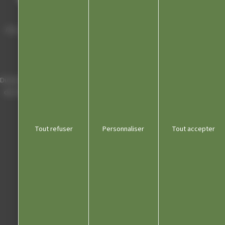
Hôtel de Ville
Place Charles de Gaulle - 3 septembre
39300 Champagnole
Horaires
Du lundi au vendredi de 8h00 à 12h00 et
de 13h30 à 17h30 (16h30 le vendredi)
03 84 53 01 00
Tout refuser
Personnaliser
Tout accepter
Liens utiles
Communauté de communes
Département du Jura
Office du tourisme