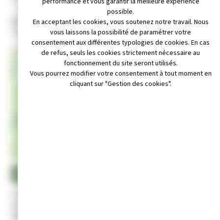
performance et vous garantir la meilleure expérience
possible.
Adresse :
En acceptant les cookies, vous soutenez notre travail. Nous
3 RUE VICTOR BERARD 39 300 CHAMPAGNOLE
vous laissons la possibilité de paramétrer votre
consentement aux différentes typologies de cookies. En cas
de refus, seuls les cookies strictement nécessaire au
+
fonctionnement du site seront utilisés.
Vous pourrez modifier votre consentement à tout moment en
−
cliquant sur "Gestion des cookies".
Leaflet
|
© OpenStreetMap contributors
 : sictom-champagnole@wanadoo.fr
e site internet : https://www.sictom-juraest.fr/
Appeler au 03.84.52.06.64
Le SICTOM de la Région de Champagnole est un Syndicat
Intercommunal de Collecte et de Traitement des Ordures
Ménagères. Il regroupe 69 communes sur les cantons d’Arbois,