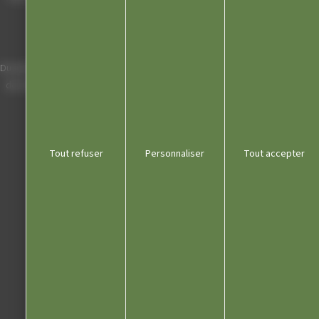
39300 Champagnole
Horaires
Du lundi au vendredi de 8h00 à 12h00 et
de 13h30 à 17h30 (16h30 le vendredi)
03 84 53 01 00
Tout refuser
Personnaliser
Tout accepter
Liens utiles
Communauté de communes
Département du Jura
Office du tourisme
Kiosque