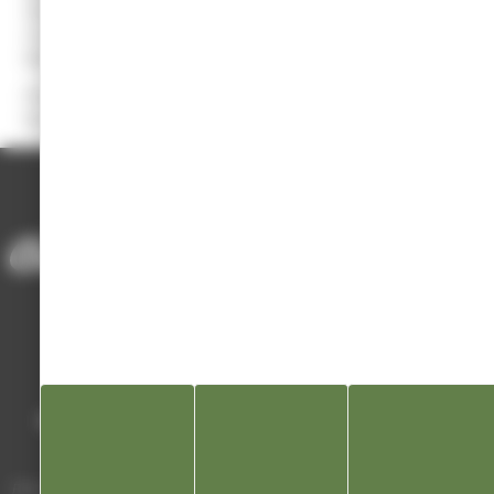
Champagnole et Poligny, 1 commune du Canton de Villers Farlay et
3 communes du canton des Planches en Montagne soit 33168
habitants.
Président : Guy SAILLARD
Directeur : Thibault VOURRON
ACCUEIL
/
ANNUAIRE DES ASSOCIATIONS
/
SICTOM DE LA RÉGION DE CHAMPAGNOLE
Mairie de Champagnole
Hôtel de Ville
Place Charles de Gaulle - 3 septembre