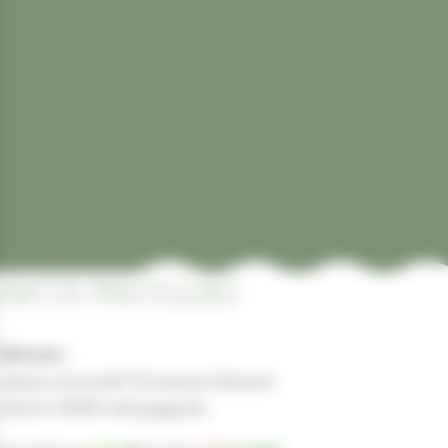
INFOS PRATIQUES
Adresse :
espace associatif 20 avenue Edouard
Herriot 39300 champagnole