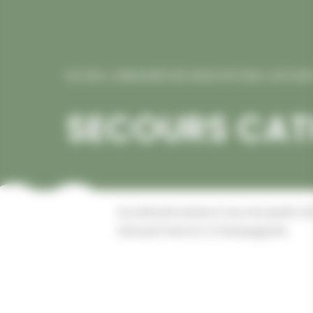
ACCUEIL
/
ANNUAIRE DES ASSOCIATIONS
/
SECOUR
SECOURS CAT
Accueil permanence tous les jeudis d
Edouard Herriot à Champagnole.