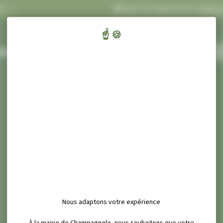
LASH INFOS
Concert Ecluses 67
dans les événements
cliquez-ici
.
ENFANTS,
CULT
AIRIE ET SERVICES
ÉDUCATION ET JEUNESSE
SPORT ET
Nous adaptons votre expérience