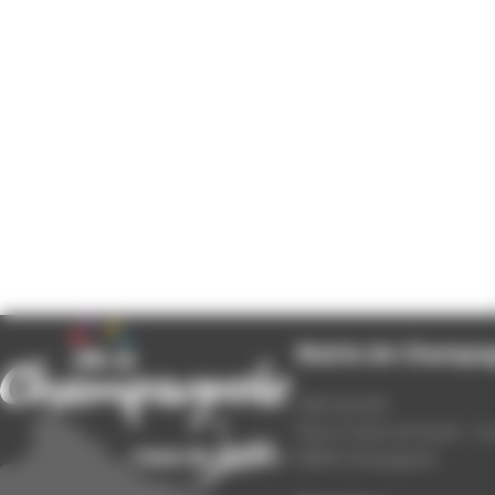
Mairie de Champa
Hôtel de Ville
Place Charles de Gaulle - 3
39300 Champagnole