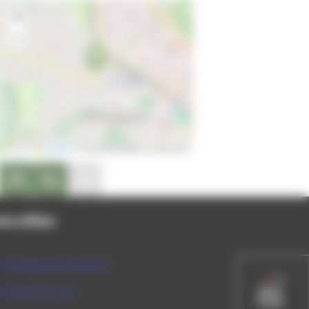
+
−
Leaflet
|
© OpenStreetMap contributors
caritas.champagnole@gmail.com
peler au 03 84 52 53 77
Site internet non disponible
ns utiles
munauté de communes
rtement du Jura