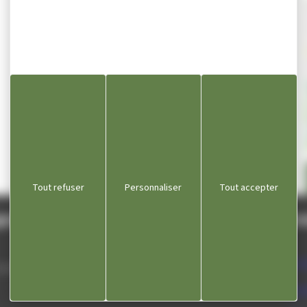
Contacter par email : 
Ap
Tout refuser
Personnaliser
Tout accepter
gnole
Lie
Com
 septembre
Dépa