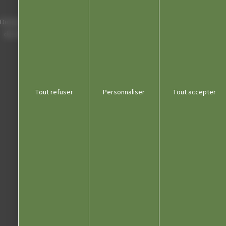
Horaires
Du lundi au vendredi de 8h00 à 12h00 et
de 13h30 à 17h30 (16h30 le vendredi)
03 84 53 01 00
Tout refuser
Personnaliser
Tout accepter
Liens utiles
Communauté de communes
Département du Jura
Office du tourisme
Kiosque
Contact