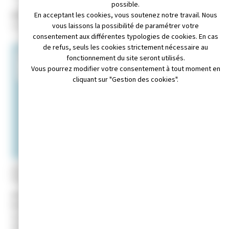
possible.
Adresse :
En acceptant les cookies, vous soutenez notre travail. Nous
14 rue Edmond Michelet 39300 Champagnole.
vous laissons la possibilité de paramétrer votre
consentement aux différentes typologies de cookies. En cas
de refus, seuls les cookies strictement nécessaire au
+
fonctionnement du site seront utilisés.
Vous pourrez modifier votre consentement à tout moment en
−
cliquant sur "Gestion des cookies".
Leaflet
|
© OpenStreetMap contributors
il non disponible
Téléphone non disponible
Site internet non disponible
Activité :
Coupe de bois sportive.
Président :
Sébastien MASNADA
Sport peu connu en France mais néanmoins en plein
développement, la « coupe de bois sportive » désigne les activités