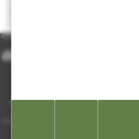
de bûcheronnage inscrites à la Fédération Nationale du Sport en
Milieu Rural (FNSMR). 5 épreuves : abattage, coupe de précision,
démontage/remontage de la tronçonneuse, coupe combinée et
ébranchage.
ACCUEIL
/
ANNUAIRE DES ASSOCIATIONS
/
SAPOIS SPORT BÛCHERONNAGE
Mairie de Champagnole
Hôtel de Ville
Place Charles de Gaulle - 3 septembre
39300 Champagnole