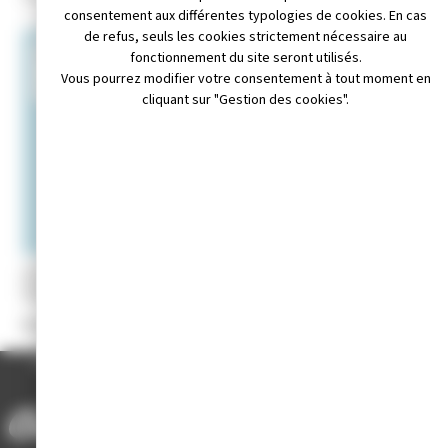
consentement aux différentes typologies de cookies. En cas
de refus, seuls les cookies strictement nécessaire au
+
fonctionnement du site seront utilisés.
Vous pourrez modifier votre consentement à tout moment en
−
cliquant sur "Gestion des cookies".
Leaflet
|
© OpenStreetMap contributors
il non disponible
Appeler au 03.84.52.67.09
Site internet non disponible
Présidente
: Mme Elisabeth LIMAT
ACCUEIL
/
ANNUAIRE DES ASSOCIATIONS
/
RACHIDA ESPOIR NIGER