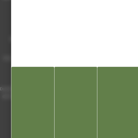
Mairie de Champagnole
Hôtel de Ville
Place Charles de Gaulle - 3 septembre
39300 Champagnole
Horaires
Du lundi au vendredi de 8h00 à 12h00 et
de 13h30 à 17h30 (16h30 le vendredi)
03 84 53 01 00
Liens utiles