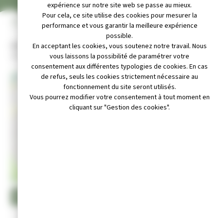
expérience sur notre site web se passe au mieux.
Pour cela, ce site utilise des cookies pour mesurer la
INFOS PRATIQUES
performance et vous garantir la meilleure expérience
possible.
Adresse :
En acceptant les cookies, vous soutenez notre travail. Nous
25 Rue Léon Blum, 39300 Champagnole
vous laissons la possibilité de paramétrer votre
consentement aux différentes typologies de cookies. En cas
de refus, seuls les cookies strictement nécessaire au
+
fonctionnement du site seront utilisés.
Vous pourrez modifier votre consentement à tout moment en
−
cliquant sur "Gestion des cookies".
Leaflet
|
© OpenStreetMap contributors
il : lestritons@vert-marine.com
e internet : https://www.vert-marine.com/lestritons/
Appeler au 03 84 52 36 40
Inscription école de natation à Champagnole :