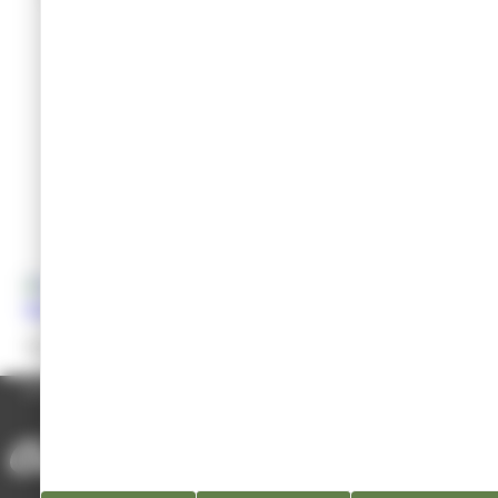
Cours + accès illimité à la piscine = 242€ l’année
4 / 5 ans le mardi de 17h15 à 18h00.
6 / 7 ans le lundi de 17h15 à 18h00 ou le mercredi de 14h00 à
14h45.
8 / 10 ans le mercredi de 15h00 à 15h45 ou le jeudi de 17h15
à 18h00.
11 / 14 ans le mercredi de 16h00 à 16h45.
Les adultes (à partir de 16 ans) le mardi de 20h00 à 20h45.
Dans la limite des places disponibles.
Site internet :
Les Tritons
ACCUEIL
/
ANNUAIRE DES ASSOCIATIONS
/
PISCINE INTERCOMMUNALE