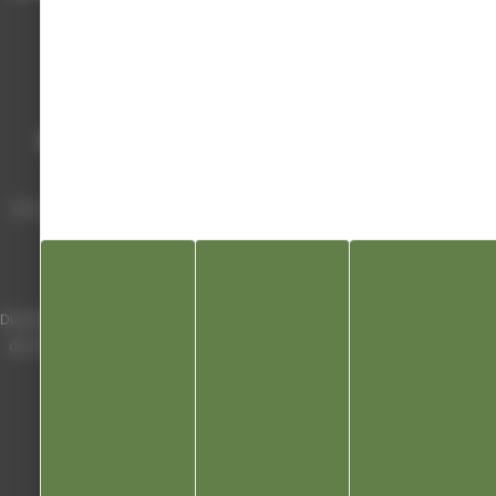
Mairie de Champagnole
Hôtel de Ville
Place Charles de Gaulle - 3 septembre
39300 Champagnole
Horaires
Du lundi au vendredi de 8h00 à 12h00 et
de 13h30 à 17h30 (16h30 le vendredi)
03 84 53 01 00
Liens utiles