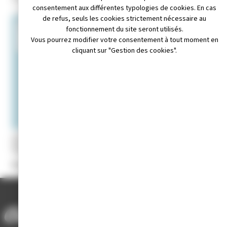
consentement aux différentes typologies de cookies. En cas
de refus, seuls les cookies strictement nécessaire au
+
fonctionnement du site seront utilisés.
Vous pourrez modifier votre consentement à tout moment en
−
cliquant sur "Gestion des cookies".
Leaflet
|
© OpenStreetMap contributors
il non disponible
Appeler au 03.84.52.14.11
Site internet non disponible
Président
: M. François LENG
ACCUEIL
/
ANNUAIRE DES ASSOCIATIONS
/
LA VOUIVRE