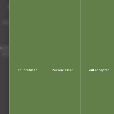
Mairie de Champagnole
Hôtel de Ville
Place Charles de Gaulle - 3 septembre
39300 Champagnole
Horaires
Du lundi au vendredi de 8h00 à 12h00 et
de 13h30 à 17h30 (16h30 le vendredi)
03 84 53 01 00
Tout refuser
Personnaliser
Tout accepter
Liens utiles
Communauté de communes
Département du Jura