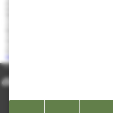
Présidente :
Mme Marina DAURES
Date de création :
2 Février 1965
Age minimum conditions d’adhésion :
à partir de 2ans.
Licence/assurance annuelle (F.F.J.D.A.). Cotisation (réductions
familles, étudiants,…). Certificat médical.
Manifestations principales :
Compétitions inter-club et
officielles F.F.J.D.A. Animations inter-club et officielles F.F.J.D.A.
Stages de perfectionnement :
Arbitres et Commissaires
sportifs. Katas et Compétiteurs
Permanences entraînements :
Infos sur le site internet
www.judoclubchampagnolais.fr
ACCUEIL
/
ANNUAIRE DES ASSOCIATIONS
/
JUDO CLUB CHAMPAGNOLAIS