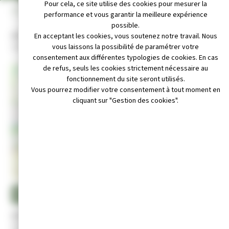
Pour cela, ce site utilise des cookies pour mesurer la
INFOS PRATIQUES
performance et vous garantir la meilleure expérience
possible.
Adresse :
En acceptant les cookies, vous soutenez notre travail. Nous
2 place de la champagnolaise 39300 Champagnole
vous laissons la possibilité de paramétrer votre
consentement aux différentes typologies de cookies. En cas
de refus, seuls les cookies strictement nécessaire au
+
fonctionnement du site seront utilisés.
Vous pourrez modifier votre consentement à tout moment en
−
cliquant sur "Gestion des cookies".
Leaflet
|
© OpenStreetMap contributors
e sportif : 06.75.92.84.56 présidente : 06.70.22.22.01
 : judoclubchampagnole@gmail.com
ite internet : http://www.judoclubchampagnolais.fr/
Activité :
Pratique du Judo ( loisir et compétition) , Ju-jitsu, Taiso,
Circuit Training, apprentissage des chutes et Baby Judo.