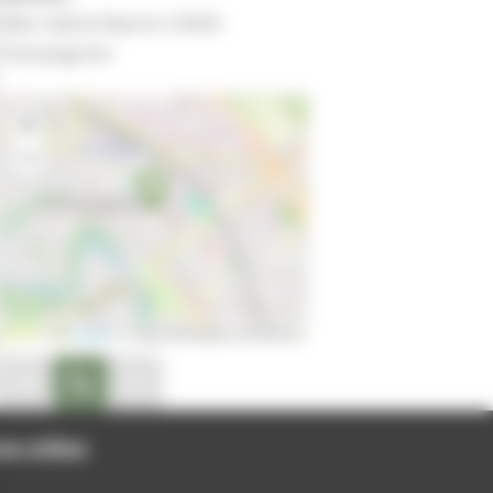
+
−
Leaflet
|
© OpenStreetMap contributors
on disponible
peler au 03 84 52 42 43
Site internet non disponible
ns utiles
munauté de communes
rtement du Jura