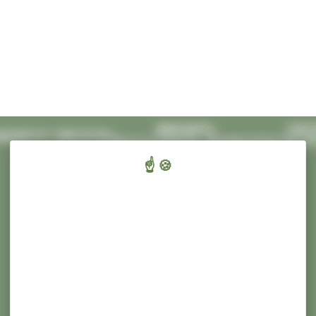
rt Ecluses 67
dans les événements
cliquez-ici
.
FLASH INFO
ENFANTS,
CULT
AIRIE ET SERVICES
ÉDUCATION ET JEUNESSE
SPORT ET
Nous adaptons votre expérience