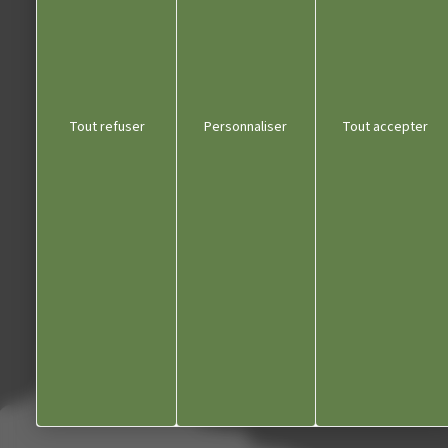
03 84 53 01 00
Liens utiles
Tout refuser
Personnaliser
Tout accepter
Communauté de communes
Département du Jura
Office du tourisme
Kiosque
Contact