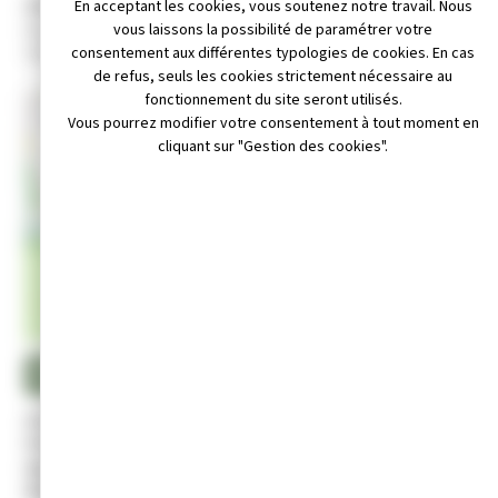
Adresse :
En acceptant les cookies, vous soutenez notre travail. Nous
Espace Associatif, 20 avenue Edouard HERRIOT, 39300
vous laissons la possibilité de paramétrer votre
Champagnole
consentement aux différentes typologies de cookies. En cas
de refus, seuls les cookies strictement nécessaire au
fonctionnement du site seront utilisés.
+
Vous pourrez modifier votre consentement à tout moment en
cliquant sur "Gestion des cookies".
−
Leaflet
|
© OpenStreetMap contributors
 email : ln.germain@free.fr
Téléphone non disponible
Site internet non disponible
Activité :
Pratique de la pêche à la mouche.
Président :
Nicolas GERMAIN
Age minimum demandé et conditions d’adhésion :
12 ans.
Manifestations principales :
sorties, organisation de concours.