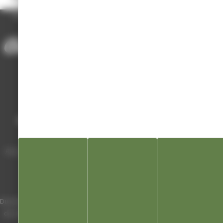
ACCUEIL
/
ANNUAIRE DES ASSOCIATIONS
/
GPS HAUTE RIVIÈRE D’AIN
Mairie de Champagnole
Hôtel de Ville
Place Charles de Gaulle - 3 septembre
39300 Champagnole
Horaires
Du lundi au vendredi de 8h00 à 12h00 et
de 13h30 à 17h30 (16h30 le vendredi)