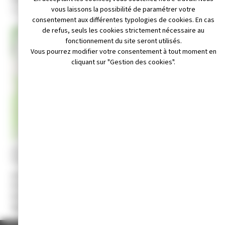
11 rue du parterre 39110 cernans
vous laissons la possibilité de paramétrer votre
consentement aux différentes typologies de cookies. En cas
de refus, seuls les cookies strictement nécessaire au
+
fonctionnement du site seront utilisés.
Vous pourrez modifier votre consentement à tout moment en
−
cliquant sur "Gestion des cookies".
Leaflet
|
© OpenStreetMap contributors
te internet : http://champagnole-jur-athletic.athle.fr
 au Alain Berthod 06 37 39 39 28
il non disponible
Activité :
Pratique de l’athlétisme.
Président :
Alain BERTHOD
Date de création :
1992
Age minimum conditions d’adhésion :
8 ans.