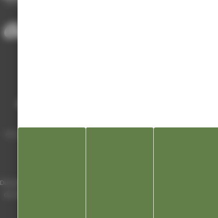
ACCUEIL
/
ANNUAIRE DES ASSOCIATIONS
/
CHAMPAGNOLE JUR’ATHLÉTIC
Mairie de Champagnole
Hôtel de Ville
Place Charles de Gaulle - 3 septembre
39300 Champagnole
Horaires
Du lundi au vendredi de 8h00 à 12h00 et
de 13h30 à 17h30 (16h30 le vendredi)
03 84 53 01 00