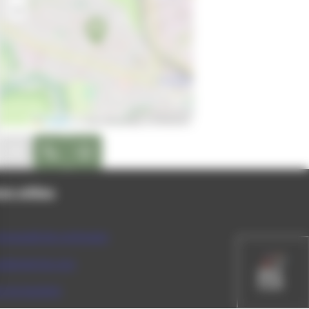
−
Leaflet
|
© OpenStreetMap contributors
site internet : http://ecole.ferry.39300.free.fr/
on disponible
peler au 03 84 52 06 85
ns utiles
munauté de communes
rtement du Jura
ce du tourisme