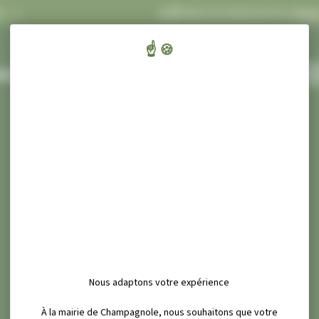
FLASH INFOS
Concert Ecluses 67
dans les événements
cliquez-ic
ENFANTS,
CULT
AIRIE ET SERVICES
ÉDUCATION ET JEUNESSE
SPORT ET
Nous adaptons votre expérience
À la mairie de Champagnole, nous souhaitons que votre