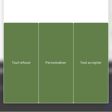
Visiter le 
Email n
Ap
Tout refuser
Personnaliser
Tout accepter
gnole
Lie
Com
 septembre
Dépa
Offi