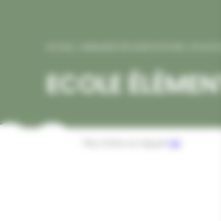
ACCUEIL
/
ANNUAIRE DES ASSOCIATIONS
/
ECOLE É
ECOLE ÉLÉMEN
Plus d’infos en cliquant
ici