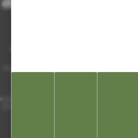
Mairie de Champagnole
Hôtel de Ville
Place Charles de Gaulle - 3 septembre
39300 Champagnole
Horaires
Du lundi au vendredi de 8h00 à 12h00 et
de 13h30 à 17h30 (16h30 le vendredi)
03 84 53 01 00