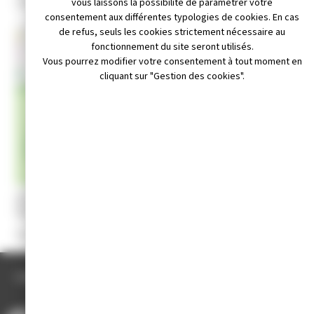
cité javel, 39300 Champagnole
vous laissons la possibilité de paramétrer votre
consentement aux différentes typologies de cookies. En cas
de refus, seuls les cookies strictement nécessaire au
+
fonctionnement du site seront utilisés.
Vous pourrez modifier votre consentement à tout moment en
−
cliquant sur "Gestion des cookies".
Leaflet
|
© OpenStreetMap contributors
il non disponible
Appeler au 03 84 86 85 46
Site internet non disponible
Sur RDV un jeudi matin par mois (cité Javel),
ACCUEIL
/
ANNUAIRE DES ASSOCIATIONS
/
COMMISSION MÉDICALE DES PERMIS DE CONDUIRE DE LA PRÉFECTURE