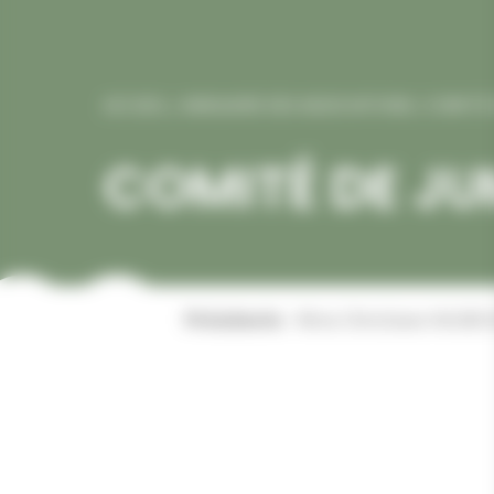
ACCUEIL
/
ANNUAIRE DES ASSOCIATIONS
/
COMITÉ 
COMITÉ DE J
Présidente
: Mme Christiane VAUB