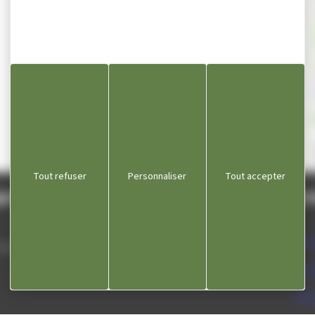
Email n
Ap
Tout refuser
Personnaliser
Tout accepter
gnole
Lie
Com
 septembre
Dépa
Offi