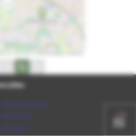
−
Leaflet
|
© OpenStreetMap contributors
on disponible
peler au 03.84.52.20.46
Site internet non disponible
ns utiles
munauté de communes
rtement du Jura
ce du tourisme