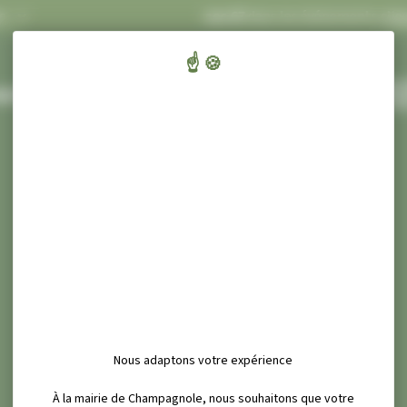
FLASH INFOS
Concert Ecluses 67
dans les événements
cliquez
ENFANTS,
CULT
AIRIE ET SERVICES
ÉDUCATION ET JEUNESSE
SPORT ET
Nous adaptons votre expérience
À la mairie de Champagnole, nous souhaitons que votre