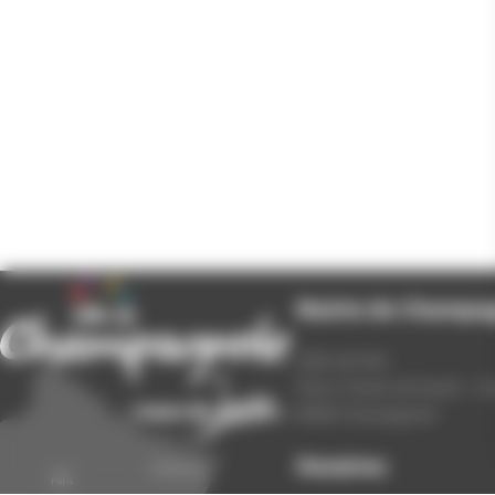
Mairie de Champa
Hôtel de Ville
Place Charles de Gaulle - 3
39300 Champagnole
Horaires