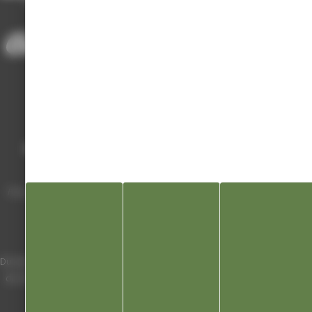
ACCUEIL
/
ANNUAIRE DES ASSOCIATIONS
/
CLUB TOUS RYTHMES
Mairie de Champagnole
Hôtel de Ville
Place Charles de Gaulle - 3 septembre
39300 Champagnole
Horaires
Du lundi au vendredi de 8h00 à 12h00 et
de 13h30 à 17h30 (16h30 le vendredi)
03 84 53 01 00