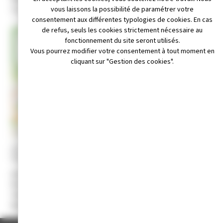
impasse du Champ de l’Épine – 39300 SAPOIS
vous laissons la possibilité de paramétrer votre
consentement aux différentes typologies de cookies. En cas
de refus, seuls les cookies strictement nécessaire au
+
fonctionnement du site seront utilisés.
Vous pourrez modifier votre consentement à tout moment en
−
cliquant sur "Gestion des cookies".
Leaflet
|
© OpenStreetMap contributors
au 06 79 39 37 33 ou 03.84.52.56.6
il non disponible
Site internet non disponible
Activité :
Danses de salon
Président :
M. RENAUD Marcel
Trésorière
: Madame ROUX Françoise
Date de création :
27 Novembre 1992