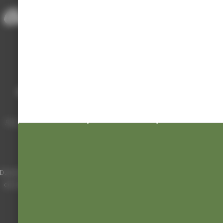
Mairie de Champagnole
Hôtel de Ville
Place Charles de Gaulle - 3 septembre
39300 Champagnole
Horaires
Du lundi au vendredi de 8h00 à 12h00 et
de 13h30 à 17h30 (16h30 le vendredi)
03 84 53 01 00