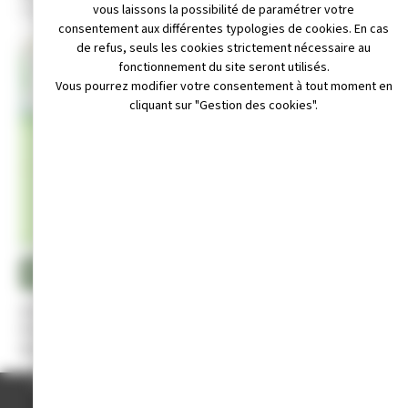
3 rue du bas d'esclesches 39300 CHAMPAGNOLE
vous laissons la possibilité de paramétrer votre
consentement aux différentes typologies de cookies. En cas
de refus, seuls les cookies strictement nécessaire au
+
fonctionnement du site seront utilisés.
Vous pourrez modifier votre consentement à tout moment en
−
cliquant sur "Gestion des cookies".
Leaflet
|
© OpenStreetMap contributors
mail : pierre.binda@orange.fr
ite internet : https://www.champagnolerugby.com/
Appeler au 03 84 52 30 78
Activité :
Pratique du Rugby
Président :
Pierre BINDA
Date de création :
1933
ACCUEIL
/
ANNUAIRE DES ASSOCIATIONS
/
CHAMPAGNOLE RUGBY