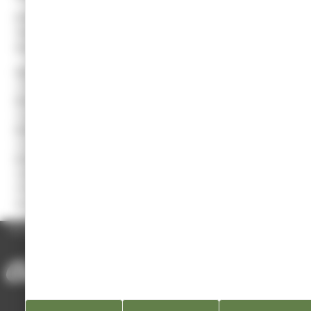
Président :
Thibault SAILLARD
Trésorière :
Coline COURVOISIER
Secrétaire :
Benjamin SOUSSIA
Age minimum conditions d’adhésion :
5-6 ans, adhésion :
cotisation, demande de licence, certificat médical et une photo.
Manifestations sportives principales :
Entraînements. Stages.
Organisation des championnats et compétitions.
Manifestations extra sportives :
Soirée mousse. Loto.
Concerts.
Entraînements :
Les entraînements se déroulent dans les salles
Galfione et Léo Lagrange les soirs de semaine. Pour plus
d’informations, n’hésitez pas à nous contacter par téléphone ou
par mail.
ACCUEIL
/
ANNUAIRE DES ASSOCIATIONS
/
CHAMPAGNOLE JURA BASKET