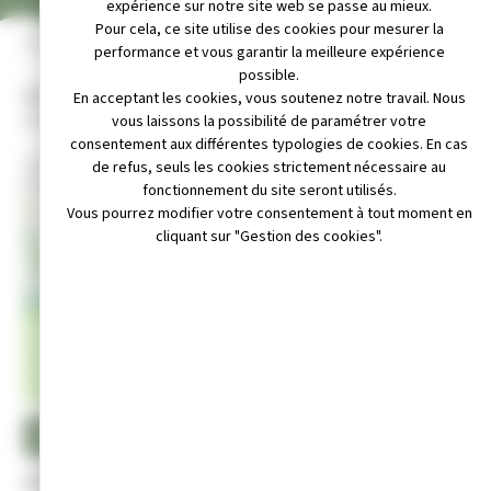
expérience sur notre site web se passe au mieux.
Pour cela, ce site utilise des cookies pour mesurer la
INFOS PRATIQUES
performance et vous garantir la meilleure expérience
possible.
Adresse :
En acceptant les cookies, vous soutenez notre travail. Nous
Espace associatif - 20 avenue edouard herriot 39300 champagnole
vous laissons la possibilité de paramétrer votre
consentement aux différentes typologies de cookies. En cas
de refus, seuls les cookies strictement nécessaire au
+
fonctionnement du site seront utilisés.
Vous pourrez modifier votre consentement à tout moment en
−
cliquant sur "Gestion des cookies".
Leaflet
|
© OpenStreetMap contributors
: champagnolejurabasket@gmail.com
nternet : https://fr-fr.facebook.com/basketclubchampa/
au 06 84 24 05 40 ou 06 32 62 67 21
Activité :
Pratique du basket-ball.